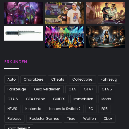
ERKUNDEN
Auto
Charaktere
Cheats
Collectibles
Fahrzeug
Fahrzeuge
Geld verdienen
GTA
GTA+
GTA 5
GTA 6
GTA Online
GUIDES
Immobilien
Mods
NEWS
Nintendo
Nintendo Switch 2
PC
PS5
Release
Rockstar Games
Tiere
Waffen
Xbox
Xbox Series X