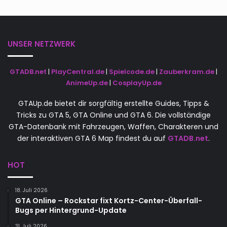
UNSER NETZWERK
GTADB.net
|
PlayCentral.de
|
Spielcode.de
|
Zauberkram.de
|
AnimeUp.de
|
CosplayUp.de
GTAUp.de bietet dir sorgfältig erstellte Guides, Tipps &
Tricks zu GTA 5, GTA Online und GTA 6. Die vollständige
GTA-Datenbank mit Fahrzeugen, Waffen, Charakteren und
der interaktiven GTA 6 Map findest du auf
GTADB.net
.
HOT
18. Juli 2026
GTA Online – Rockstar fixt Kortz-Center-Überfall-
Bugs per Hintergrund-Update
31. Juli 2026