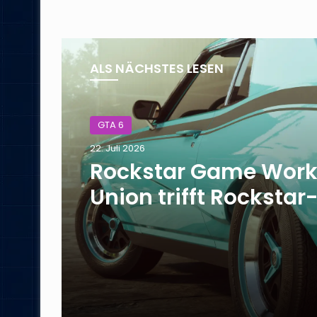
ALS NÄCHSTES LESEN
GTA 6
22. Juli 2026
Rockstar Game Work
Union trifft Rockstar
Management, Road
für Verhandlungen s