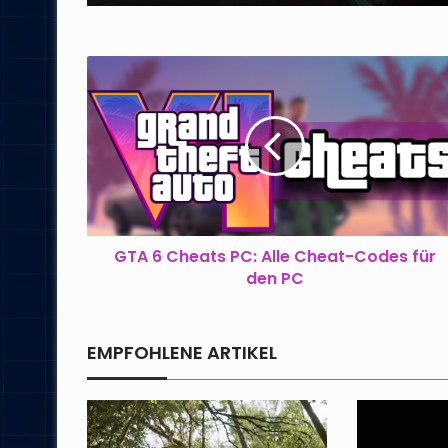
GTA
6
Cheats
PC:
Alle
Cheat-
Codes
für
den
PC
GTA 6 Cheats PC: Alle Cheat-Codes für
den PC
EMPFOHLENE ARTIKEL