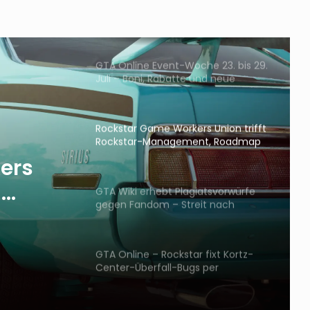
Rockstar will FiveM ausbauen –
mehr Non-RP-Modi und Support für
Projekte
GTA Online Event-Woche 23. bis 29.
Juli – Boni, Rabatte und neue
Fahrzeuge
Rockstar Game Workers Union trifft
Rockstar-Management, Roadmap
für Verhandlungen steht
ers
-
GTA Wiki erhebt Plagiatsvorwürfe
gegen Fandom – Streit nach
map
Update eskaliert
teht
GTA Online – Rockstar fixt Kortz-
Center-Überfall-Bugs per
Hintergrund-Update