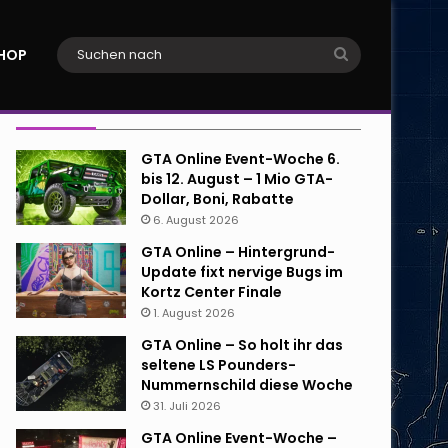
Suchen
HOP
nach
Neueste Beiträge
GTA Online Event-Woche 6.
bis 12. August – 1 Mio GTA-
Dollar, Boni, Rabatte
6. August 2026
GTA Online – Hintergrund-
Update fixt nervige Bugs im
Kortz Center Finale
1. August 2026
GTA Online – So holt ihr das
seltene LS Pounders-
Nummernschild diese Woche
31. Juli 2026
GTA Online Event-Woche –