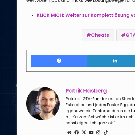
wertvolle Tipps und Tricks wie Lösungswege für 
KLICK MICH: Weiter zur Komplettlösung 
Cheats
GTA
Facebook
Patrik Hasberg
Patrik ist GTA-Fan der ersten Stund
Eskalation und jedes Easter Egg, da
irgendwo ein Zentorno durch die Luft 
mit Katzen-Schwäche ist er im ech
sonst eigentlich ganz ok.“
Webseite
Facebook
X
YouTube
Instagram
TikTok