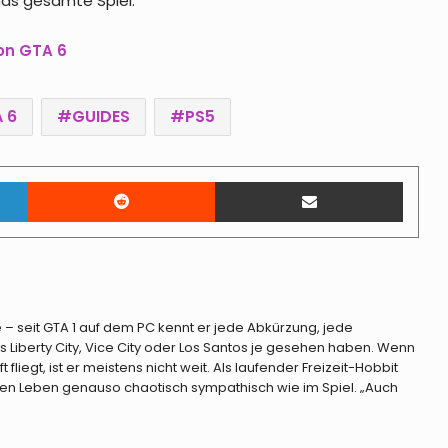
das gesamte Spiel.
am 21. Juli 2026 im Early Access
von GTA 6
GTA Online-Teaser zeigen neue
Community-Missionen, Halloween
 6
GUIDES
PS5
und Dripfeed-Autos
GTA Online auf PS5 und Xbox Series
LinkedIn
Reddit
Teile per E-Mail
X|S bis 20. Juli kostenlos spielbar
GTA Online – 50 neue Fahrzeuge
unterstützen jetzt den Raketen-
Zielsuch-Jammer
e – seit GTA 1 auf dem PC kennt er jede Abkürzung, jede
s Liberty City, Vice City oder Los Santos je gesehen haben. Wenn
GTA Online Event-Woche – alle
fliegt, ist er meistens nicht weit. Als laufender Freizeit-Hobbit
Boni, Gratis-Items und Rabatte bis
ten Leben genauso chaotisch sympathisch wie im Spiel. „Auch
5. August