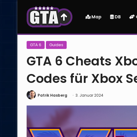
Map
DB
Startseite
|
GTA 6
|
GTA 6 Cheats Xbox: Alle Cheat-Code
GTA 6
Guides
GTA 6 Cheats Xbo
Codes für Xbox S
Patrik Hasberg
3. Januar 2024