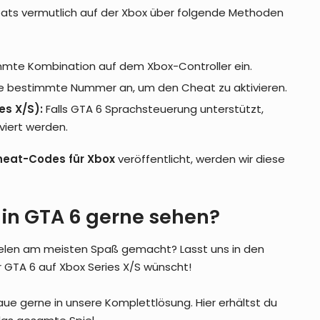
ats vermutlich auf der Xbox über folgende Methoden
mte Kombination auf dem Xbox-Controller ein.
e bestimmte Nummer an, um den Cheat zu aktivieren.
es X/S):
Falls GTA 6 Sprachsteuerung unterstützt,
viert werden.
Cheat-Codes für Xbox
veröffentlicht, werden wir diese
 in GTA 6 gerne sehen?
elen am meisten Spaß gemacht? Lasst uns in den
GTA Online – Rockstar fixt Kortz-
 GTA 6 auf Xbox Series X/S wünscht!
Center-Überfall-Bugs per
Hintergrund-Update
ue gerne in unsere Komplettlösung. Hier erhältst du
FiveM für GTA V Enhanced startet