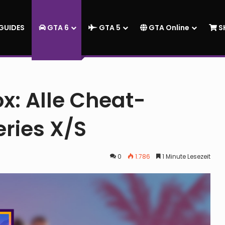
GUIDES
GTA 6
GTA 5
GTA Online
S
s für Xbox Series X/S
x: Alle Cheat-
eries X/S
0
1.786
1 Minute Lesezeit