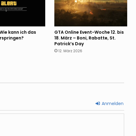
Rockstar will FiveM ausbauen –
mehr Non-RP-Modi und Support für
Projekte
Wie kann ich das
GTA Online Event-Woche 12. bis
GTA Online Event-Woche 23. bis 29.
erspringen?
18. März – Boni, Rabatte, St.
Juli – Boni, Rabatte und neue
Patrick’s Day
Fahrzeuge
12. März 2026
Rockstar Game Workers Union trifft
Rockstar-Management, Roadmap
für Verhandlungen steht
GTA Wiki erhebt Plagiatsvorwürfe
gegen Fandom – Streit nach
Update eskaliert
Anmelden