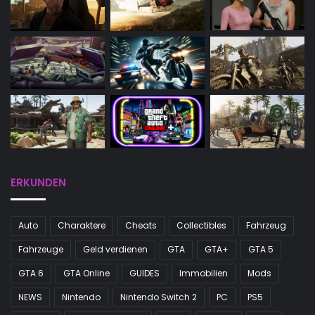
ERKUNDEN
Auto
Charaktere
Cheats
Collectibles
Fahrzeug
Fahrzeuge
Geld verdienen
GTA
GTA+
GTA 5
GTA 6
GTA Online
GUIDES
Immobilien
Mods
NEWS
Nintendo
Nintendo Switch 2
PC
PS5