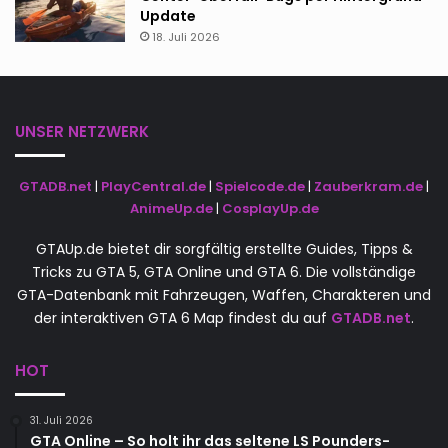
Update
18. Juli 2026
UNSER NETZWERK
GTADB.net
|
PlayCentral.de
|
Spielcode.de
|
Zauberkram.de
|
AnimeUp.de
|
CosplayUp.de
GTAUp.de bietet dir sorgfältig erstellte Guides, Tipps &
Tricks zu GTA 5, GTA Online und GTA 6. Die vollständige
GTA-Datenbank mit Fahrzeugen, Waffen, Charakteren und
der interaktiven GTA 6 Map findest du auf
GTADB.net
.
HOT
31. Juli 2026
GTA Online – So holt ihr das seltene LS Pounders-