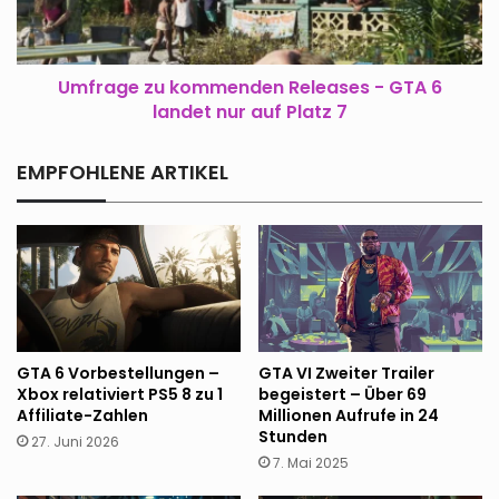
6
landet
nur
auf
Umfrage zu kommenden Releases - GTA 6
Platz
landet nur auf Platz 7
7
EMPFOHLENE ARTIKEL
GTA 6 Vorbestellungen –
GTA VI Zweiter Trailer
Xbox relativiert PS5 8 zu 1
begeistert – Über 69
Affiliate-Zahlen
Millionen Aufrufe in 24
Stunden
27. Juni 2026
7. Mai 2025