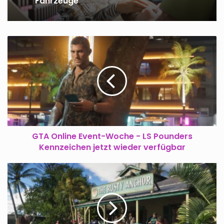
Fahrzeuge
GTA
Online
Event-
Woche
-
LS
Pounders
Kennzeichen
jetzt
wieder
GTA Online Event-Woche - LS Pounders
verfügbar
Kennzeichen jetzt wieder verfügbar
Umfrage
zu
kommenden
Releases
-
GTA