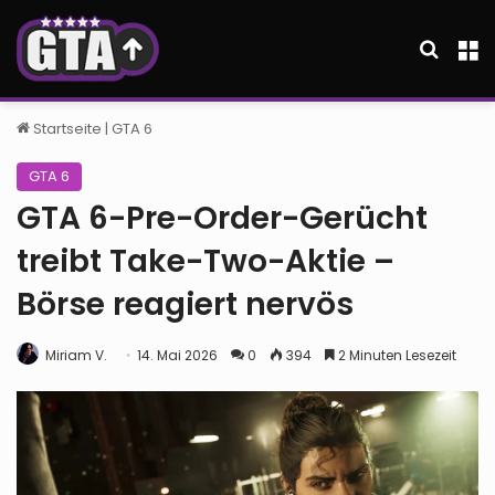
Suche
M
Startseite
|
GTA 6
GTA 6
GTA 6-Pre-Order-Gerücht
treibt Take-Two-Aktie –
Börse reagiert nervös
Miriam V.
14. Mai 2026
0
394
2 Minuten Lesezeit