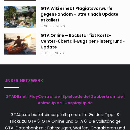
GTA Wiki erhebt Plagiatsvorwürfe
gegen Fandom – Streit nach Update
eskaliert
20. Juli 2026
GTA Online – Rockstar fixt Kortz-
Center-Überfall-Bugs per Hintergrund-
Update
18. Juli 2026
UNSER NETZWERK
GTADB.net
|
PlayCentral.de
|
Spielcode.de
|
Zauberkram.de
|
AnimeUp.de
|
CosplayUp.de
GTAUp.de bietet dir sorgfältig erstellte Guides, Tipps &
Tricks zu GTA 5, GTA Online und GTA 6. Die vollständige
GTA-Datenbank mit Fahrzeugen, Waffen, Charakteren und