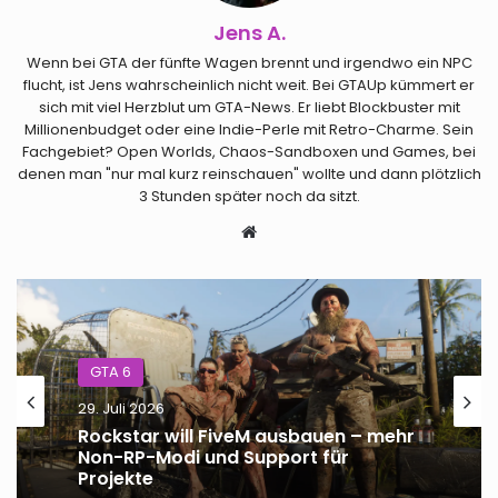
Jens A.
Wenn bei GTA der fünfte Wagen brennt und irgendwo ein NPC
flucht, ist Jens wahrscheinlich nicht weit. Bei GTAUp kümmert er
sich mit viel Herzblut um GTA-News. Er liebt Blockbuster mit
Millionenbudget oder eine Indie-Perle mit Retro-Charme. Sein
Fachgebiet? Open Worlds, Chaos-Sandboxen und Games, bei
denen man "nur mal kurz reinschauen" wollte und dann plötzlich
3 Stunden später noch da sitzt.
Webseite
GTA 6
29. Juli 2026
Rockstar will FiveM ausbauen – mehr
Non-RP-Modi und Support für
Projekte