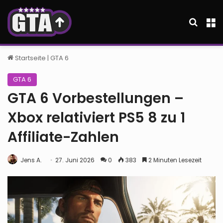
Suche
M
Startseite
|
GTA 6
GTA 6
GTA 6 Vorbestellungen –
Xbox relativiert PS5 8 zu 1
Affiliate-Zahlen
Jens A.
27. Juni 2026
0
383
2 Minuten Lesezeit