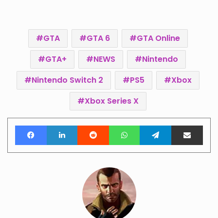
GTA
GTA 6
GTA Online
GTA+
NEWS
Nintendo
Nintendo Switch 2
PS5
Xbox
Xbox Series X
Facebook
LinkedIn
Reddit
WhatsApp
Telegram
Teile per E-Mail