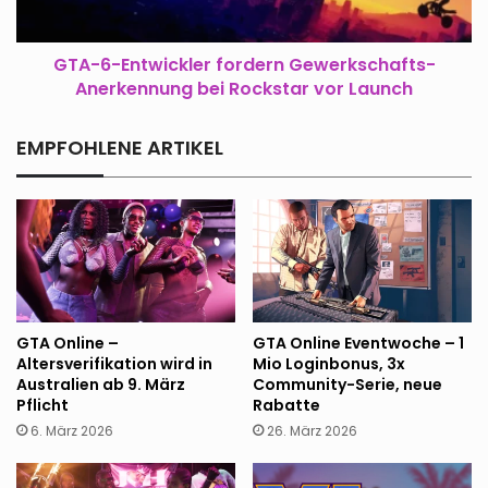
Rockstar
vor
Launch
GTA-6-Entwickler fordern Gewerkschafts-
Anerkennung bei Rockstar vor Launch
EMPFOHLENE ARTIKEL
GTA Online –
GTA Online Eventwoche – 1
Altersverifikation wird in
Mio Loginbonus, 3x
Australien ab 9. März
Community-Serie, neue
Pflicht
Rabatte
6. März 2026
26. März 2026