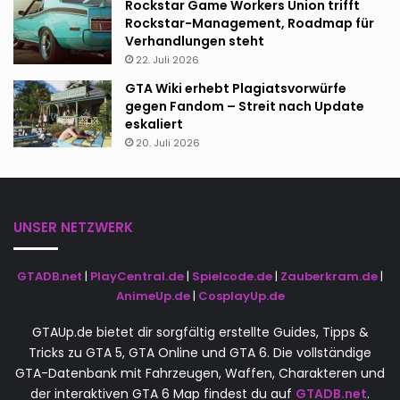
Rockstar Game Workers Union trifft
Rockstar-Management, Roadmap für
Verhandlungen steht
22. Juli 2026
GTA Wiki erhebt Plagiatsvorwürfe
gegen Fandom – Streit nach Update
eskaliert
20. Juli 2026
UNSER NETZWERK
GTADB.net
|
PlayCentral.de
|
Spielcode.de
|
Zauberkram.de
|
AnimeUp.de
|
CosplayUp.de
GTAUp.de bietet dir sorgfältig erstellte Guides, Tipps &
Tricks zu GTA 5, GTA Online und GTA 6. Die vollständige
GTA-Datenbank mit Fahrzeugen, Waffen, Charakteren und
der interaktiven GTA 6 Map findest du auf
GTADB.net
.