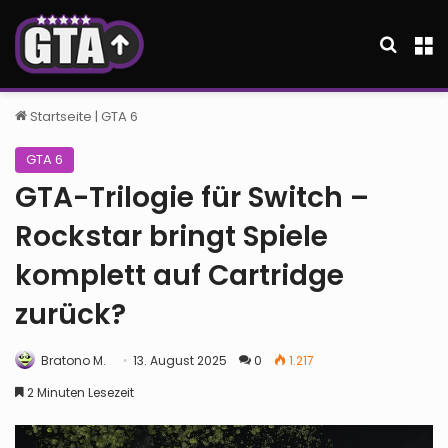
Suche
M
Startseite
|
GTA 6
GTA 6
GTA-Trilogie für Switch –
Rockstar bringt Spiele
komplett auf Cartridge
zurück?
Bratono M.
13. August 2025
0
1.217
2 Minuten Lesezeit