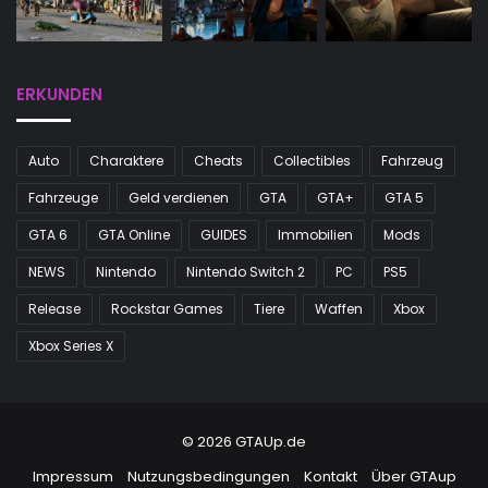
ERKUNDEN
Auto
Charaktere
Cheats
Collectibles
Fahrzeug
Fahrzeuge
Geld verdienen
GTA
GTA+
GTA 5
GTA 6
GTA Online
GUIDES
Immobilien
Mods
NEWS
Nintendo
Nintendo Switch 2
PC
PS5
Release
Rockstar Games
Tiere
Waffen
Xbox
Xbox Series X
© 2026 GTAUp.de
Impressum
Nutzungsbedingungen
Kontakt
Über GTAup