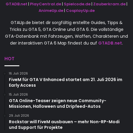
GTADB.net
|
PlayCentral.de
|
Spielcode.de
|
Zauberkram.de
|
AnimeUp.de
|
CosplayUp.de
GTAUp.de bietet dir sorgfältig erstellte Guides, Tipps &
Tricks zu GTA 5, GTA Online und GTA 6. Die vollständige
GTA-Datenbank mit Fahrzeugen, Waffen, Charakteren und
der interaktiven GTA 6 Map findest du auf
GTADB.net
.
HOT
16. Juli 2026
FiveM für GTA V Enhanced startet am 21. Juli 2026 im
Early Access
15. Juli 2026
GTA Online-Teaser zeigen neue Community-
Missionen, Halloween und Dripfeed-Autos
29. Juli 2026
Rockstar will FiveM ausbauen – mehr Non-RP-Modi
und Support für Projekte