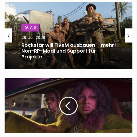
GTA 6
29. Juli 2026
Rockstar will FiveM ausbauen – mehr
Non-RP-Modi und Support für
Projekte
GTA
Online
-
Twitch
Drops
bringen
bis
zu
1.000.000
GTA-