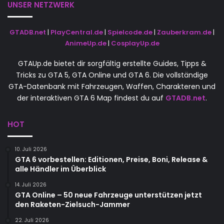
UNSER NETZWERK
GTADB.net
|
PlayCentral.de
|
Spielcode.de
|
Zauberkram.de
|
AnimeUp.de
|
CosplayUp.de
GTAUp.de bietet dir sorgfältig erstellte Guides, Tipps &
Tricks zu GTA 5, GTA Online und GTA 6. Die vollständige
GTA-Datenbank mit Fahrzeugen, Waffen, Charakteren und
der interaktiven GTA 6 Map findest du auf
GTADB.net
.
HOT
10. Juli 2026
GTA 6 vorbestellen: Editionen, Preise, Boni, Release &
alle Händler im Überblick
14. Juli 2026
GTA Online – 50 neue Fahrzeuge unterstützen jetzt
den Raketen-Zielsuch-Jammer
22. Juli 2026