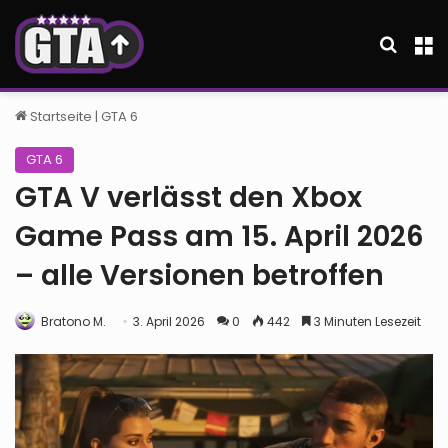
Suche
M
Startseite
|
GTA 6
GTA 6
GTA V verlässt den Xbox
Game Pass am 15. April 2026
– alle Versionen betroffen
Bratono M.
3. April 2026
0
442
3 Minuten Lesezeit