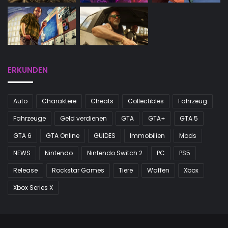
ERKUNDEN
Auto
Charaktere
Cheats
Collectibles
Fahrzeug
Fahrzeuge
Geld verdienen
GTA
GTA+
GTA 5
GTA 6
GTA Online
GUIDES
Immobilien
Mods
NEWS
Nintendo
Nintendo Switch 2
PC
PS5
Release
Rockstar Games
Tiere
Waffen
Xbox
Xbox Series X