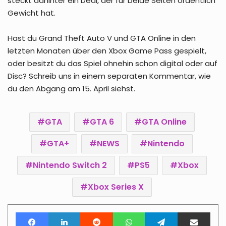
steckt dahinter ein Deal, der für beide Seiten ordentlich
Gewicht hat.
Hast du Grand Theft Auto V und GTA Online in den
letzten Monaten über den Xbox Game Pass gespielt,
oder besitzt du das Spiel ohnehin schon digital oder auf
Disc? Schreib uns in einem separaten Kommentar, wie
du den Abgang am 15. April siehst.
GTA
GTA 6
GTA Online
GTA+
NEWS
Nintendo
Nintendo Switch 2
PS5
Xbox
Xbox Series X
Facebook
LinkedIn
Reddit
WhatsApp
Telegram
Teile per E-Mail