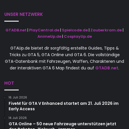
UNSER NETZWERK
GTADB.net
|
PlayCentral.de
|
Spielcode.de
|
Zauberkram.de
|
AnimeUp.de
|
CosplayUp.de
GTAUp.de bietet dir sorgfältig erstellte Guides, Tipps &
Tricks zu GTA 5, GTA Online und GTA 6. Die vollständige
GTA-Datenbank mit Fahrzeugen, Waffen, Charakteren und
der interaktiven GTA 6 Map findest du auf
GTADB.net
.
HOT
16. Juli 2026
FiveM für GTA V Enhanced startet am 21. Juli 2026 im
Early Access
14. Juli 2026
GTA Online – 50 neue Fahrzeuge unterstützen jetzt