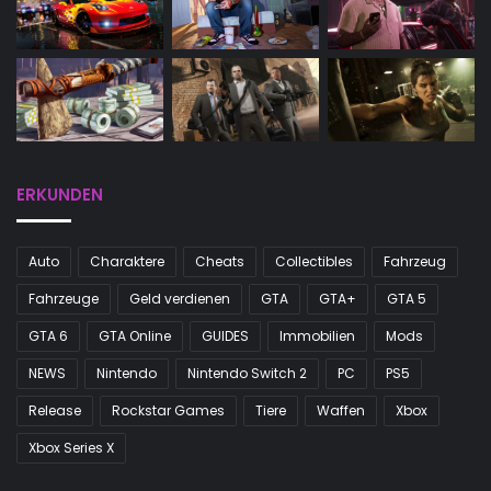
ERKUNDEN
Auto
Charaktere
Cheats
Collectibles
Fahrzeug
Fahrzeuge
Geld verdienen
GTA
GTA+
GTA 5
GTA 6
GTA Online
GUIDES
Immobilien
Mods
NEWS
Nintendo
Nintendo Switch 2
PC
PS5
Release
Rockstar Games
Tiere
Waffen
Xbox
Xbox Series X