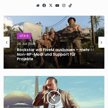
Webseite
Facebook
X
YouTube
Instagram
TikTok
GTA 6
29. Juli 2026
Rockstar will FiveM ausbauen – mehr
Non-RP-Modi und Support für
Projekte
GTA
6
-
Neue
Spielwelt,
dynamische
Handlung