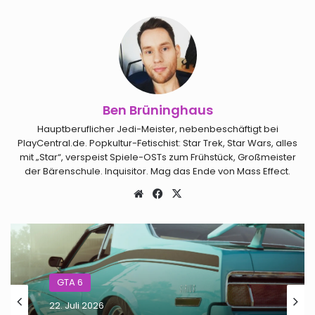
Ben Brüninghaus
Hauptberuflicher Jedi-Meister, nebenbeschäftigt bei
PlayCentral.de. Popkultur-Fetischist: Star Trek, Star Wars, alles
mit „Star“, verspeist Spiele-OSTs zum Frühstück, Großmeister
der Bärenschule. Inquisitor. Mag das Ende von Mass Effect.
Webseite
Facebook
X
GTA 6
GTA 6
20. Juli 2026