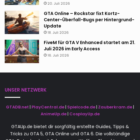
20. Juli 2026
GTA Online – Rockstar fixt Kortz-
Center-Überfall-Bugs per Hintergrund-
Update
18. Juli 2026
FiveM für GTA V Enhanced startet am 21.
Juli 2026 im Early Access
16. Juli 2026
UNSER NETZWERK
GTADB.net
|
PlayCentral.de
|
Spielcode.de
|
Zauberkram.de
|
AnimeUp.de
|
CosplayUp.de
GTAUp.de bietet dir sorgfältig erstellte Guides, Tipps &
Tricks zu GTA 5, GTA Online und GTA 6. Die vollständige