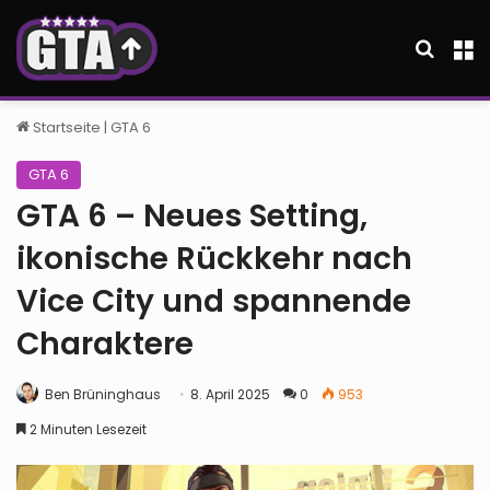
Suche
M
Startseite
|
GTA 6
GTA 6
GTA 6 – Neues Setting,
ikonische Rückkehr nach
Vice City und spannende
Charaktere
Ben Brüninghaus
8. April 2025
0
953
2 Minuten Lesezeit