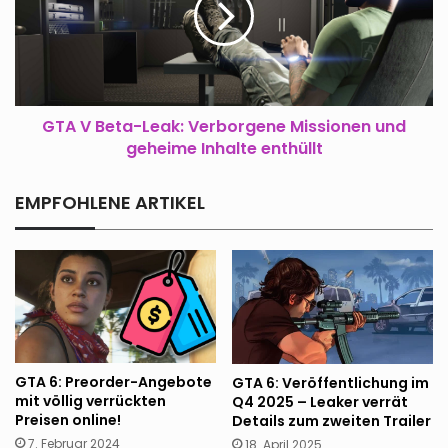
Verborgene
Missionen
und
geheime
Inhalte
enthüllt
GTA V Beta-Leak: Verborgene Missionen und
geheime Inhalte enthüllt
EMPFOHLENE ARTIKEL
GTA 6: Preorder-Angebote
GTA 6: Veröffentlichung im
mit völlig verrückten
Q4 2025 – Leaker verrät
Preisen online!
Details zum zweiten Trailer
7. Februar 2024
18. April 2025