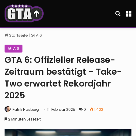
Suche
M
Startseite
|
GTA 6
GTA 6
GTA 6: Offizieller Release-
Zeitraum bestätigt – Take-
Two erwartet Rekordjahr
2025
Patrik Hasberg
11. Februar 2025
0
1.402
2 Minuten Lesezeit