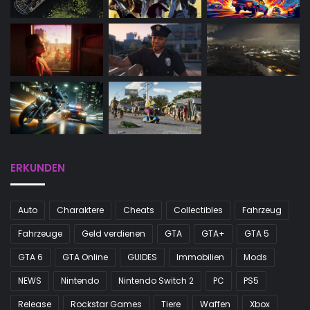
ERKUNDEN
Auto
Charaktere
Cheats
Collectibles
Fahrzeug
Fahrzeuge
Geld verdienen
GTA
GTA+
GTA 5
GTA 6
GTA Online
GUIDES
Immobilien
Mods
NEWS
Nintendo
Nintendo Switch 2
PC
PS5
Release
Rockstar Games
Tiere
Waffen
Xbox