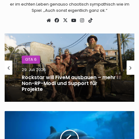
er im echten Leben genauso chaotisch sympathisch wie im
Spiel. „Auch sonst eigentlich ganz ok.“
Webseite
Facebook
X
YouTube
Instagram
TikTok
GTA 6
29. Juli 2026
Rockstar will FiveM ausbauen – mehr
Non-RP-Modi und Support für
Projekte
GTA
5
Animals
Guide:
Alle