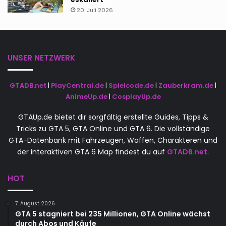
20. Juli 2026
UNSER NETZWERK
GTADB.net
|
PlayCentral.de
|
Spielcode.de
|
Zauberkram.de
|
AnimeUp.de
|
CosplayUp.de
GTAUp.de bietet dir sorgfältig erstellte Guides, Tipps &
Tricks zu GTA 5, GTA Online und GTA 6. Die vollständige
GTA-Datenbank mit Fahrzeugen, Waffen, Charakteren und
der interaktiven GTA 6 Map findest du auf
GTADB.net
.
HOT
7. August 2026
GTA 5 stagniert bei 235 Millionen, GTA Online wächst
durch Abos und Käufe