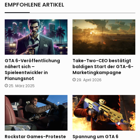
keine
EMPFOHLENE ARTIKEL
Bestätigung
für
den
Launch
GTA 6-Veröffentlichung
Take-Two-CEO bestätigt
nähert sich –
baldigen Start der GTA-6-
Spieleentwickler in
Marketingkampagne
Planungsnot
29. April 2026
25. März 2025
Rockstar Games-Proteste
Spannung um GTA 6