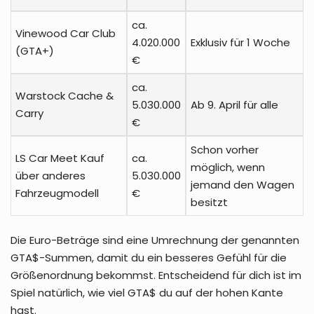
ca.
Vinewood Car Club
4.020.000
Exklusiv für 1 Woche
(GTA+)
€
ca.
Warstock Cache &
5.030.000
Ab 9. April für alle
Carry
€
Schon vorher
LS Car Meet Kauf
ca.
möglich, wenn
über anderes
5.030.000
jemand den Wagen
Fahrzeugmodell
€
besitzt
Die Euro-Beträge sind eine Umrechnung der genannten
GTA$-Summen, damit du ein besseres Gefühl für die
Größenordnung bekommst. Entscheidend für dich ist im
Spiel natürlich, wie viel GTA$ du auf der hohen Kante
hast.