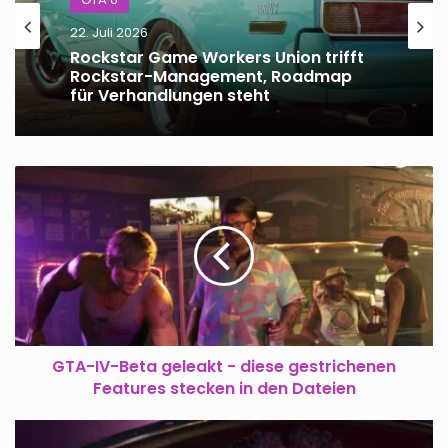
22. Juli 2026
Rockstar Game Workers Union trifft
Rockstar-Management, Roadmap
für Verhandlungen steht
GTA-
IV-
Beta
geleakt
-
diese
gestrichenen
Features
stecken
in
GTA-IV-Beta geleakt - diese gestrichenen
den
Features stecken in den Dateien
Dateien
GTA