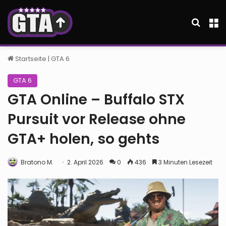
Suche
M
Startseite
|
GTA 6
GTA 6
GTA Online – Buffalo STX
Pursuit vor Release ohne
GTA+ holen, so gehts
Bratono M.
2. April 2026
0
436
3 Minuten Lesezeit