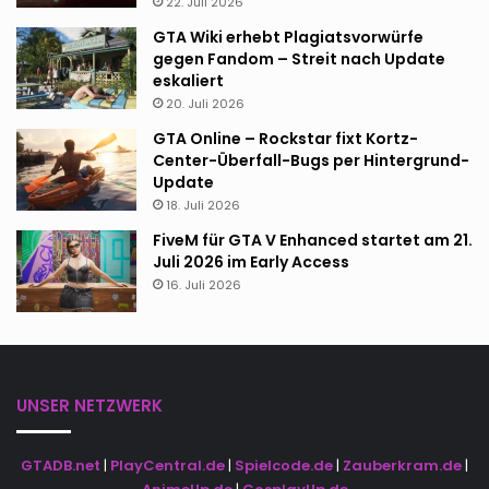
22. Juli 2026
GTA Wiki erhebt Plagiatsvorwürfe
gegen Fandom – Streit nach Update
eskaliert
20. Juli 2026
GTA Online – Rockstar fixt Kortz-
Center-Überfall-Bugs per Hintergrund-
Update
18. Juli 2026
FiveM für GTA V Enhanced startet am 21.
Juli 2026 im Early Access
16. Juli 2026
UNSER NETZWERK
GTADB.net
|
PlayCentral.de
|
Spielcode.de
|
Zauberkram.de
|