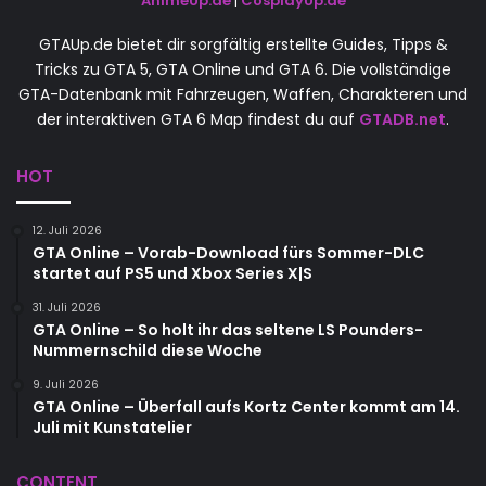
AnimeUp.de
|
CosplayUp.de
GTAUp.de bietet dir sorgfältig erstellte Guides, Tipps &
Tricks zu GTA 5, GTA Online und GTA 6. Die vollständige
GTA-Datenbank mit Fahrzeugen, Waffen, Charakteren und
der interaktiven GTA 6 Map findest du auf
GTADB.net
.
HOT
12. Juli 2026
GTA Online – Vorab-Download fürs Sommer-DLC
startet auf PS5 und Xbox Series X|S
31. Juli 2026
GTA Online – So holt ihr das seltene LS Pounders-
Nummernschild diese Woche
9. Juli 2026
GTA Online – Überfall aufs Kortz Center kommt am 14.
Juli mit Kunstatelier
CONTENT