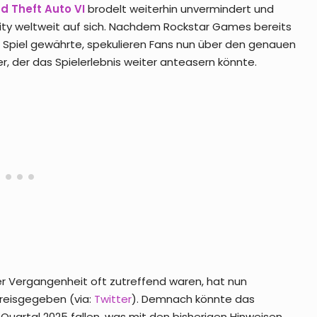
d Theft Auto VI
brodelt weiterhin unvermindert und
y weltweit auf sich. Nachdem Rockstar Games bereits
as Spiel gewährte, spekulieren Fans nun über den genauen
r, der das Spielerlebnis weiter anteasern könnte.
er Vergangenheit oft zutreffend waren, hat nun
preisgegeben (via:
Twitter
). Demnach könnte das
Quartal 2025 fallen, was mit den bisherigen Hinweisen