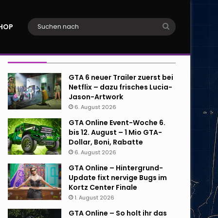
Suchen
HOP
nach
Neueste Beiträge
GTA 6 neuer Trailer zuerst bei
Netflix – dazu frisches Lucia-
Jason-Artwork
6. August 2026
GTA Online Event-Woche 6.
bis 12. August – 1 Mio GTA-
Dollar, Boni, Rabatte
6. August 2026
GTA Online – Hintergrund-
Update fixt nervige Bugs im
Kortz Center Finale
1. August 2026
GTA Online – So holt ihr das