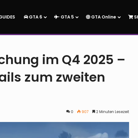
GUIDES
GTA 6
GTA 5
GTA Online
S
– Leaker verrät Details zum zweiten Trailer
lichung im Q4 2025 –
tails zum zweiten
0
907
2 Minuten Lesezeit