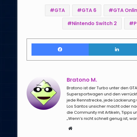
GTA
GTA 6
GTA Onli
Nintendo Switch 2
P
Facebook
Bratono M.
Bratono ist der Turbo unter den G
Supersportwagen und den verrücktes
jede Rennstrecke, jede Lackierung 
Los Santos unsicher macht oder nac
die Community mit Artikeln, Tipps
„Wenn’s nicht schnell genug ist, wa
Webseite