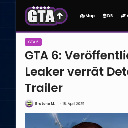
Map
DB
Startseite
|
GTA 6
|
GTA 6: Veröffentlichung im Q4 2025 
GTA 6
GTA 6: Veröffent
Leaker verrät De
Trailer
Bratono M.
18. April 2025