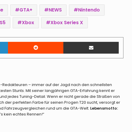
Hintergrund-Update
ne
GTA+
NEWS
Nintendo
FiveM für GTA V Enhanced startet
S5
Xbox
Xbox Series X
am 21. Juli 2026 im Early Access
LinkedIn
Reddit
Teile per E-Mail
GTA Online-Teaser zeigen neue
Community-Missionen, Halloween
und Dripfeed-Autos
GTA Online auf PS5 und Xbox Series
X|S bis 20. Juli kostenlos spielbar
TA-Redakteuren – immer auf der Jagd nach den schnellsten
ten Stunts. Mit seiner langjährigen GTA-Erfahrung kennt er
und jedes Tuning-Detail. Wenn er nicht gerade die Straßen von
GTA Online – So holt ihr das seltene
h der perfekten Farbe für seinen Progen T20 sucht, versorgt er
LS Pounders-Nummernschild diese
 und Fahrzeugvergleichen rund um die GTA-Welt.
Lebensmotto:
Woche
r’s kein echtes Rennen!“
GTA Online Event-Woche – alle