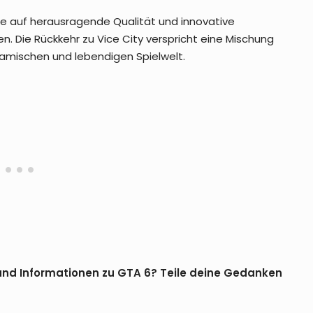
ie auf herausragende Qualität und innovative
n. Die Rückkehr zu Vice City verspricht eine Mischung
namischen und lebendigen Spielwelt.
GTA Wiki erhebt Plagiatsvorwürfe
gegen Fandom – Streit nach
Update eskaliert
und Informationen zu GTA 6? Teile deine Gedanken
GTA Online – Rockstar fixt Kortz-
Center-Überfall-Bugs per