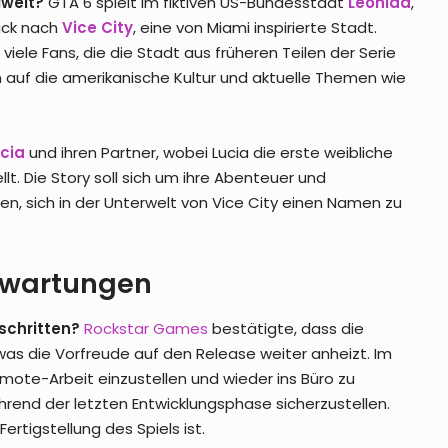
lwelt?
GTA 6 spielt im fiktiven US-Bundesstaat
Leonida
,
rück nach
Vice City
, eine von Miami inspirierte Stadt.
 viele Fans, die die Stadt aus früheren Teilen der Serie
en auf die amerikanische Kultur und aktuelle Themen wie
cia
und ihren Partner, wobei Lucia die erste weibliche
llt. Die Story soll sich um ihre Abenteuer und
n, sich in der Unterwelt von Vice City einen Namen zu
rwartungen
schritten?
Rockstar Games
bestätigte, dass die
, was die Vorfreude auf den Release weiter anheizt. Im
emote-Arbeit einzustellen und wieder ins Büro zu
rend der letzten Entwicklungsphase sicherzustellen.
rtigstellung des Spiels ist.