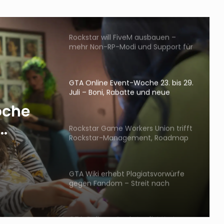
Boni, Gratis-Items und Rabatte bis
5. August
Rockstar will FiveM ausbauen –
mehr Non-RP-Modi und Support für
Projekte
GTA Online Event-Woche 23. bis 29.
Juli – Boni, Rabatte und neue
Fahrzeuge
oche
Rockstar Game Workers Union trifft
Rockstar-Management, Roadmap
für Verhandlungen steht
GTA Wiki erhebt Plagiatsvorwürfe
gegen Fandom – Streit nach
Update eskaliert
GTA Online – Rockstar fixt Kortz-