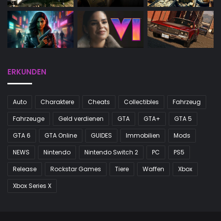
ERKUNDEN
Auto
Charaktere
Cheats
Collectibles
Fahrzeug
Fahrzeuge
Geld verdienen
GTA
GTA+
GTA 5
GTA 6
GTA Online
GUIDES
Immobilien
Mods
NEWS
Nintendo
Nintendo Switch 2
PC
PS5
Release
Rockstar Games
Tiere
Waffen
Xbox
Xbox Series X