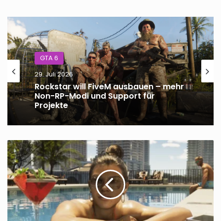
GTA 6
29. Juli 2026
Rockstar will FiveM ausbauen – mehr
Non-RP-Modi und Support für
Projekte
GTA
Online
Event-
Woche
9.
bis
15.
April