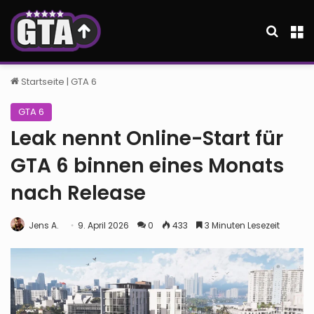
Suche
M
Startseite
|
GTA 6
GTA 6
Leak nennt Online-Start für
GTA 6 binnen eines Monats
nach Release
Jens A.
9. April 2026
0
433
3 Minuten Lesezeit