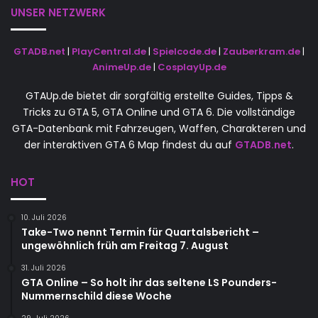
UNSER NETZWERK
GTADB.net
|
PlayCentral.de
|
Spielcode.de
|
Zauberkram.de
|
AnimeUp.de
|
CosplayUp.de
GTAUp.de bietet dir sorgfältig erstellte Guides, Tipps &
Tricks zu GTA 5, GTA Online und GTA 6. Die vollständige
GTA-Datenbank mit Fahrzeugen, Waffen, Charakteren und
der interaktiven GTA 6 Map findest du auf
GTADB.net
.
HOT
10. Juli 2026
Take-Two nennt Termin für Quartalsbericht –
ungewöhnlich früh am Freitag 7. August
31. Juli 2026
GTA Online – So holt ihr das seltene LS Pounders-
Nummernschild diese Woche