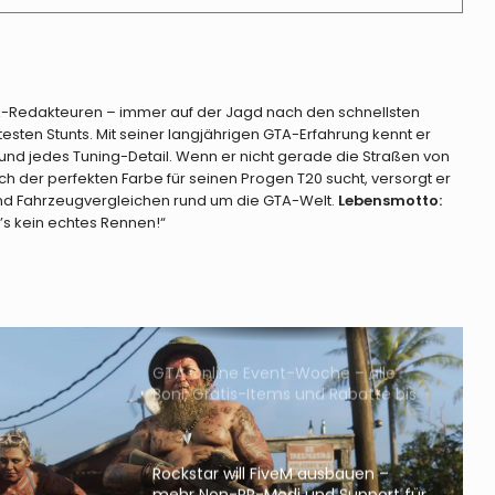
GTA Online-Teaser zeigen neue
Community-Missionen, Halloween
TA-Redakteuren – immer auf der Jagd nach den schnellsten
und Dripfeed-Autos
ten Stunts. Mit seiner langjährigen GTA-Erfahrung kennt er
und jedes Tuning-Detail. Wenn er nicht gerade die Straßen von
GTA Online – Hintergrund-Update
h der perfekten Farbe für seinen Progen T20 sucht, versorgt er
fixt nervige Bugs im Kortz Center
 und Fahrzeugvergleichen rund um die GTA-Welt.
Lebensmotto:
Finale
r’s kein echtes Rennen!“
GTA Online – So holt ihr das seltene
LS Pounders-Nummernschild diese
Woche
GTA Online Event-Woche – alle
Boni, Gratis-Items und Rabatte bis
5. August
Rockstar will FiveM ausbauen –
mehr Non-RP-Modi und Support für