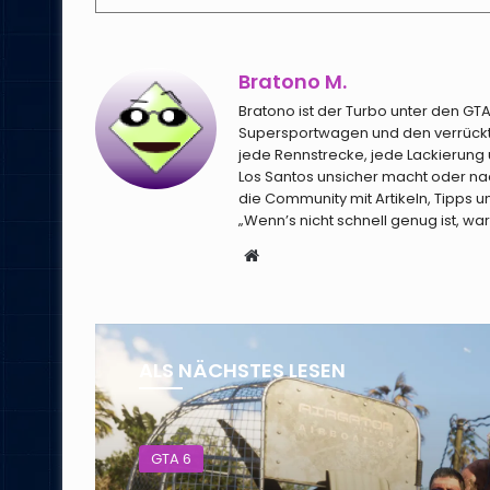
Bratono M.
Bratono ist der Turbo unter den G
Supersportwagen und den verrücktes
jede Rennstrecke, jede Lackierung 
Los Santos unsicher macht oder nac
die Community mit Artikeln, Tipps
„Wenn’s nicht schnell genug ist, wa
Webseite
ALS NÄCHSTES LESEN
GTA 6