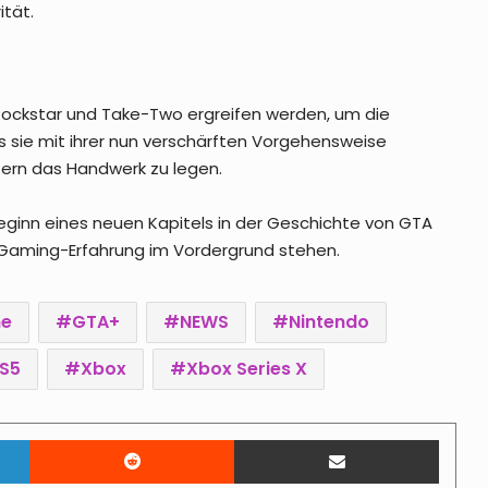
ität.
 Rockstar und Take-Two ergreifen werden, um die
dass sie mit ihrer nun verschärften Vorgehensweise
Rockstar Game Workers Union trifft
tern das Handwerk zu legen.
Rockstar-Management, Roadmap
für Verhandlungen steht
ginn eines neuen Kapitels in der Geschichte von GTA
e Gaming-Erfahrung im Vordergrund stehen.
GTA Wiki erhebt Plagiatsvorwürfe
gegen Fandom – Streit nach
Update eskaliert
ne
GTA+
NEWS
Nintendo
GTA Online – Rockstar fixt Kortz-
S5
Xbox
Xbox Series X
Center-Überfall-Bugs per
Hintergrund-Update
LinkedIn
Reddit
Teile per E-Mail
FiveM für GTA V Enhanced startet
am 21. Juli 2026 im Early Access