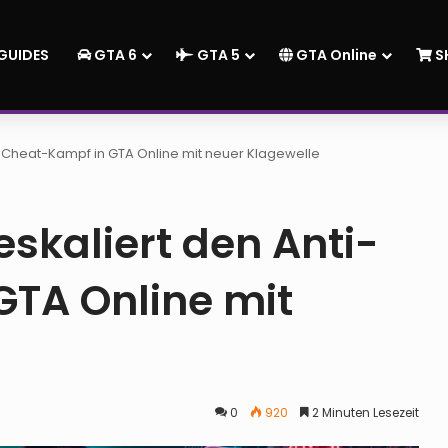
GUIDES
GTA 6
GTA 5
GTA Online
S
-Cheat-Kampf in GTA Online mit neuer Klagewelle
skaliert den Anti-
TA Online mit
0
920
2 Minuten Lesezeit