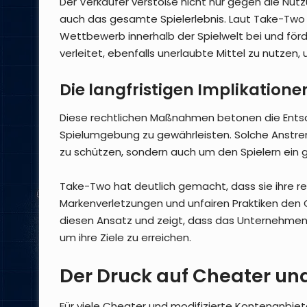
Der Verkäufer verstoße nicht nur gegen die Nu
auch das gesamte Spielerlebnis. Laut Take-Two 
Wettbewerb innerhalb der Spielwelt bei und förde
verleitet, ebenfalls unerlaubte Mittel zu nutzen,
Die langfristigen Implikatione
Diese rechtlichen Maßnahmen betonen die Entsc
Spielumgebung zu gewährleisten. Solche Anstre
zu schützen, sondern auch um den Spielern ein gl
Take-Two hat deutlich gemacht, dass sie ihre re
Markenverletzungen und unfairen Praktiken den 
diesen Ansatz und zeigt, dass das Unternehmen 
um ihre Ziele zu erreichen.
Der Druck auf Cheater und
Für viele Cheater und modifizierte Kontenanbiet