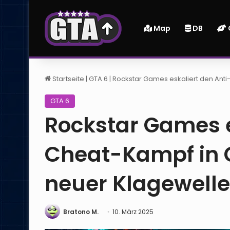
Map
DB
Startseite
|
GTA 6
|
Rockstar Games eskaliert den Anti
GTA 6
Rockstar Games e
Cheat-Kampf in G
neuer Klagewelle
Bratono M.
10. März 2025