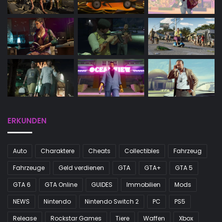
ERKUNDEN
Auto
Charaktere
Cheats
Collectibles
Fahrzeug
Fahrzeuge
Geld verdienen
GTA
GTA+
GTA 5
GTA 6
GTA Online
GUIDES
Immobilien
Mods
NEWS
Nintendo
Nintendo Switch 2
PC
PS5
Release
Rockstar Games
Tiere
Waffen
Xbox