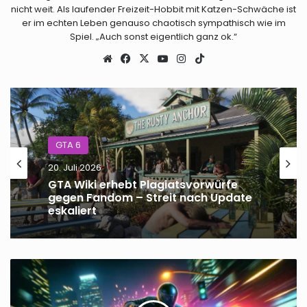
nicht weit. Als laufender Freizeit-Hobbit mit Katzen-Schwäche ist
er im echten Leben genauso chaotisch sympathisch wie im
Spiel. „Auch sonst eigentlich ganz ok.“
Webseite
Facebook
X
YouTube
Instagram
TikTok
GTA 6
18. Juli 2026
GTA 6
GTA Online – Rockstar fixt Kortz-
20. Juli 2026
Center-Überfall-Bugs per
Hintergrund-Update
GTA
GTA Wiki erhebt Plagiatsvorwürfe
V
gegen Fandom – Streit nach Update
jetzt
eskaliert
im