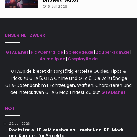
Dripfeed-Autos
15. Juli 2026
UNSER NETZWERK
GTADB.net
|
PlayCentral.de
|
Spielcode.de
|
Zauberkram.de
|
AnimeUp.de
|
CosplayUp.de
GTAUp.de bietet dir sorgfältig erstellte Guides, Tipps &
Tricks zu GTA 5, GTA Online und GTA 6. Die vollständige
GTA-Datenbank mit Fahrzeugen, Waffen, Charakteren und
der interaktiven GTA 6 Map findest du auf
GTADB.net
.
HOT
29. Juli 2026
Rockstar will FiveM ausbauen – mehr Non-RP-Modi
und Support für Projekte