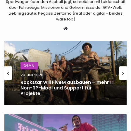
Sportwagen über den Asphalt jagt, schreibt er mit Leidenschaft
über Fahrzeuge, Missionen und Geheimnisse der GTA-Welt.
Lieblingsauto:
Pegassi Zentorno (real oder digital – beides
wäre top)
Webseite
GTA 6
29. Juli 2026
GTA 6
Rockstar will FiveM ausbauen – mehr
23. Juli 2026
Non-RP-Modi und Support für
Projekte
GTA
GTA Online Event-Woche 23. bis 29.
Online
Juli – Boni, Rabatte und neue
Event-