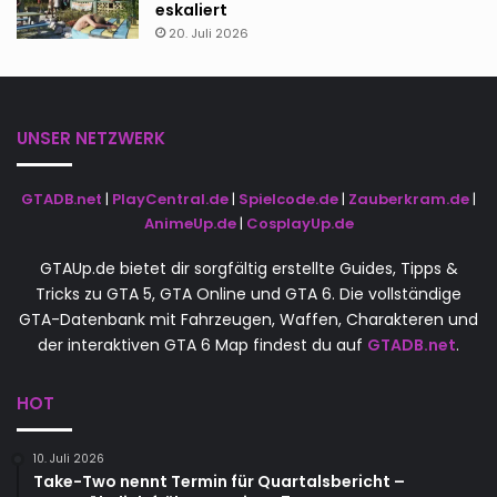
eskaliert
20. Juli 2026
UNSER NETZWERK
GTADB.net
|
PlayCentral.de
|
Spielcode.de
|
Zauberkram.de
|
AnimeUp.de
|
CosplayUp.de
GTAUp.de bietet dir sorgfältig erstellte Guides, Tipps &
Tricks zu GTA 5, GTA Online und GTA 6. Die vollständige
GTA-Datenbank mit Fahrzeugen, Waffen, Charakteren und
der interaktiven GTA 6 Map findest du auf
GTADB.net
.
HOT
10. Juli 2026
Take-Two nennt Termin für Quartalsbericht –