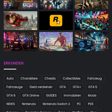
ERKUNDEN
Auto
Charaktere
Cheats
Collectibles
Fahrzeug
Fahrzeuge
Geld verdienen
GTA
GTA+
GTA 5
GTA 6
GTA Online
GUIDES
Immobilien
Mods
NEWS
Nintendo
Nintendo Switch 2
PC
PS5