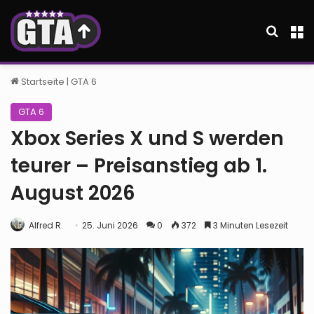
Suche
M
Startseite
|
GTA 6
GTA 6
Xbox Series X und S werden
teurer – Preisanstieg ab 1.
August 2026
Alfred R.
25. Juni 2026
0
372
3 Minuten Lesezeit