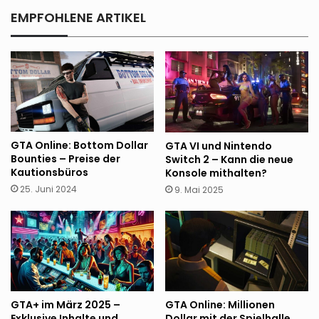
EMPFOHLENE ARTIKEL
GTA Online: Bottom Dollar
GTA VI und Nintendo
Bounties – Preise der
Switch 2 – Kann die neue
Kautionsbüros
Konsole mithalten?
25. Juni 2024
9. Mai 2025
GTA Online: Millionen
GTA+ im März 2025 –
Dollar mit der Spielhalle
Exklusive Inhalte und