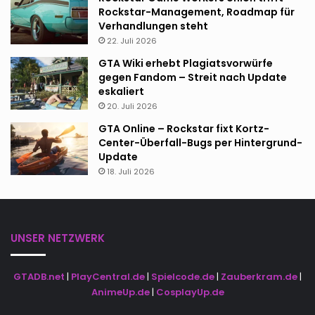
Rockstar-Management, Roadmap für
Verhandlungen steht
22. Juli 2026
GTA Wiki erhebt Plagiatsvorwürfe
gegen Fandom – Streit nach Update
eskaliert
20. Juli 2026
GTA Online – Rockstar fixt Kortz-
Center-Überfall-Bugs per Hintergrund-
Update
18. Juli 2026
UNSER NETZWERK
GTADB.net
|
PlayCentral.de
|
Spielcode.de
|
Zauberkram.de
|
AnimeUp.de
|
CosplayUp.de