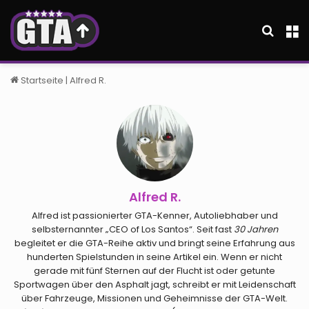
Suche
M
Startseite
|
Alfred R.
Alfred R.
Alfred ist passionierter GTA-Kenner, Autoliebhaber und
selbsternannter „CEO of Los Santos“. Seit fast
30 Jahren
begleitet er die GTA-Reihe aktiv und bringt seine Erfahrung aus
hunderten Spielstunden in seine Artikel ein. Wenn er nicht
gerade mit fünf Sternen auf der Flucht ist oder getunte
Sportwagen über den Asphalt jagt, schreibt er mit Leidenschaft
über Fahrzeuge, Missionen und Geheimnisse der GTA-Welt.