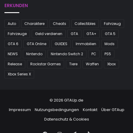
ERKUNDEN
Auto
Charaktere
Cheats
Collectibles
Fahrzeug
Fahrzeuge
Geld verdienen
GTA
GTA+
GTA 5
GTA 6
GTA Online
GUIDES
Immobilien
Mods
NEWS
Nintendo
Nintendo Switch 2
PC
PS5
Release
Rockstar Games
Tiere
Waffen
Xbox
Xbox Series X
© 2026 GTAUp.de
Impressum
Nutzungsbedingungen
Kontakt
Über GTAup
Datenschutz & Cookies