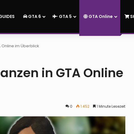
GUIDES
GTA 6
GTA 5
GTA Online
S
A Online im Überblick
lanzen in GTA Online
0
1.452
1 Minute Lesezeit