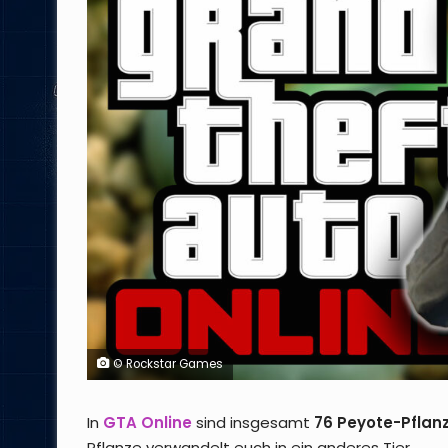
© Rockstar Games
In
GTA Online
sind insgesamt
76 Peyote-Pflan
Pflanze verwandelt euch in ein anderes Tier.