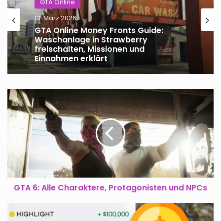
GTA Online
13. März 2026
GTA Online Money Fronts Guide:
Waschanlage in Strawberry
freischalten, Missionen und
Einnahmen erklärt
GTA
6:
Alle
Charaktere,
Protagonisten
und
NPCs
GTA 6: Alle Charaktere, Protagonisten und NPCs
GTA
Online