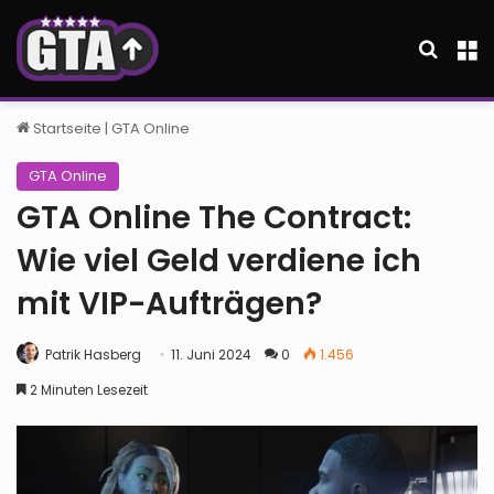
Suche
M
Startseite
|
GTA Online
GTA Online
GTA Online The Contract:
Wie viel Geld verdiene ich
mit VIP-Aufträgen?
Patrik Hasberg
11. Juni 2024
0
1.456
2 Minuten Lesezeit