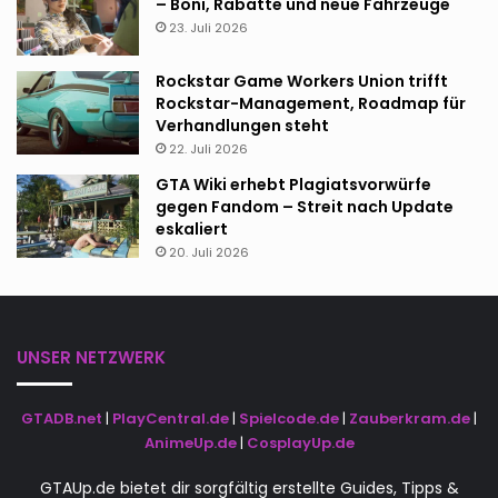
– Boni, Rabatte und neue Fahrzeuge
23. Juli 2026
Rockstar Game Workers Union trifft
Rockstar-Management, Roadmap für
Verhandlungen steht
22. Juli 2026
GTA Wiki erhebt Plagiatsvorwürfe
gegen Fandom – Streit nach Update
eskaliert
20. Juli 2026
UNSER NETZWERK
GTADB.net
|
PlayCentral.de
|
Spielcode.de
|
Zauberkram.de
|
AnimeUp.de
|
CosplayUp.de
GTAUp.de bietet dir sorgfältig erstellte Guides, Tipps &