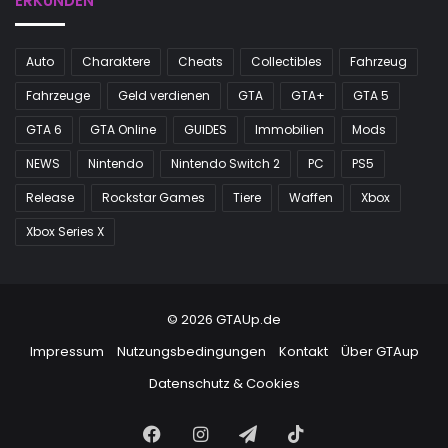
ERKUNDEN
Auto
Charaktere
Cheats
Collectibles
Fahrzeug
Fahrzeuge
Geld verdienen
GTA
GTA+
GTA 5
GTA 6
GTA Online
GUIDES
Immobilien
Mods
NEWS
Nintendo
Nintendo Switch 2
PC
PS5
Release
Rockstar Games
Tiere
Waffen
Xbox
Xbox Series X
© 2026 GTAUp.de
Impressum
Nutzungsbedingungen
Kontakt
Über GTAup
Datenschutz & Cookies
Facebook
Instagram
Telegram
TikTok