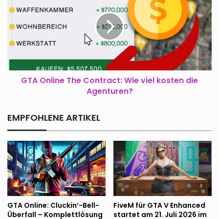
The
Contract:
Wie
viel
kosten
die
Agenturen?
GTA Online The Contract: Wie viel kosten die
Agenturen?
EMPFOHLENE ARTIKEL
GTA Online: Cluckin‘-Bell-
FiveM für GTA V Enhanced
Überfall – Komplettlösung
startet am 21. Juli 2026 im