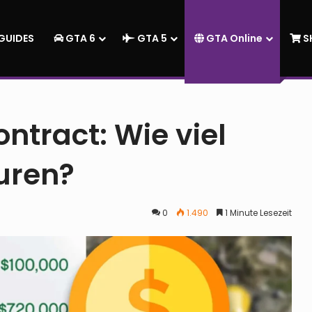
GUIDES
GTA 6
GTA 5
GTA Online
S
viel kosten die Agenturen?
ntract: Wie viel
uren?
0
1.490
1 Minute Lesezeit