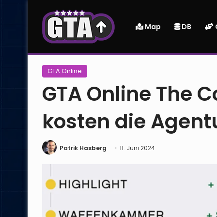
Map
DB
Startseite
|
GTA Online
|
GTA Online The Contract: Wie 
GTA Online
GTA Online The Co
kosten die Agent
Patrik Hasberg
11. Juni 2024