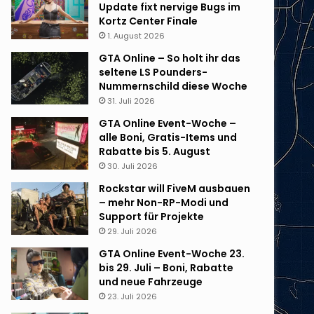
Update fixt nervige Bugs im
Kortz Center Finale
1. August 2026
GTA Online – So holt ihr das
seltene LS Pounders-
Nummernschild diese Woche
31. Juli 2026
GTA Online Event-Woche –
alle Boni, Gratis-Items und
Rabatte bis 5. August
30. Juli 2026
Rockstar will FiveM ausbauen
– mehr Non-RP-Modi und
Support für Projekte
29. Juli 2026
GTA Online Event-Woche 23.
bis 29. Juli – Boni, Rabatte
und neue Fahrzeuge
23. Juli 2026