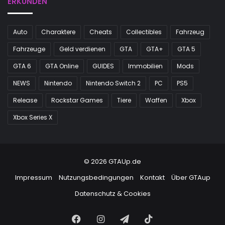
ERKUNDEN
Auto
Charaktere
Cheats
Collectibles
Fahrzeug
Fahrzeuge
Geld verdienen
GTA
GTA+
GTA 5
GTA 6
GTA Online
GUIDES
Immobilien
Mods
NEWS
Nintendo
Nintendo Switch 2
PC
PS5
Release
Rockstar Games
Tiere
Waffen
Xbox
Xbox Series X
© 2026 GTAUp.de
Impressum
Nutzungsbedingungen
Kontakt
Über GTAup
Datenschutz & Cookies
Facebook
Instagram
Telegram
TikTok