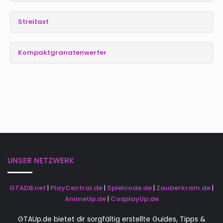
Streitaxt
Kompaktgranatenwerfer
UNSER NETZWERK
GTADB.net
|
PlayCentral.de
|
Spielcode.de
|
Zauberkram.de
|
AnimeUp.de
|
CosplayUp.de
GTAUp.de bietet dir sorgfältig erstellte Guides, Tipps &