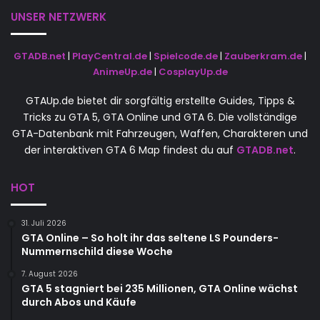
UNSER NETZWERK
GTADB.net
|
PlayCentral.de
|
Spielcode.de
|
Zauberkram.de
|
AnimeUp.de
|
CosplayUp.de
GTAUp.de bietet dir sorgfältig erstellte Guides, Tipps &
Tricks zu GTA 5, GTA Online und GTA 6. Die vollständige
GTA-Datenbank mit Fahrzeugen, Waffen, Charakteren und
der interaktiven GTA 6 Map findest du auf
GTADB.net
.
HOT
31. Juli 2026
GTA Online – So holt ihr das seltene LS Pounders-
Nummernschild diese Woche
7. August 2026
GTA 5 stagniert bei 235 Millionen, GTA Online wächst
durch Abos und Käufe