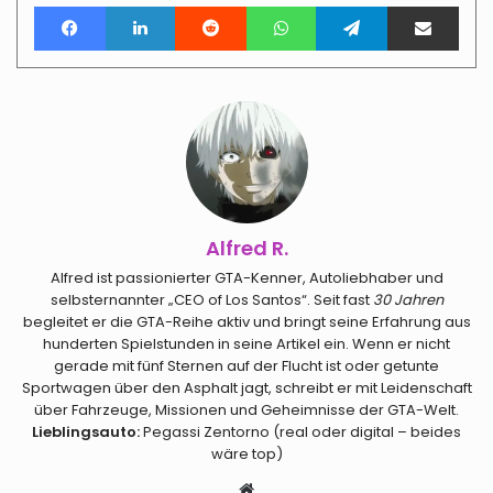
Facebook
LinkedIn
Reddit
WhatsApp
Telegram
Teile per E-Mail
Alfred R.
Alfred ist passionierter GTA-Kenner, Autoliebhaber und
selbsternannter „CEO of Los Santos“. Seit fast
30 Jahren
begleitet er die GTA-Reihe aktiv und bringt seine Erfahrung aus
hunderten Spielstunden in seine Artikel ein. Wenn er nicht
gerade mit fünf Sternen auf der Flucht ist oder getunte
Sportwagen über den Asphalt jagt, schreibt er mit Leidenschaft
über Fahrzeuge, Missionen und Geheimnisse der GTA-Welt.
Lieblingsauto:
Pegassi Zentorno (real oder digital – beides
wäre top)
Webseite