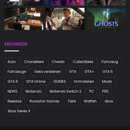
ERKUNDEN
Auto
Charaktere
Cheats
Collectibles
Fahrzeug
Fahrzeuge
Geld verdienen
GTA
GTA+
GTA 5
GTA 6
GTA Online
GUIDES
Immobilien
Mods
NEWS
Nintendo
Nintendo Switch 2
PC
PS5
Release
Rockstar Games
Tiere
Waffen
Xbox
Xbox Series X