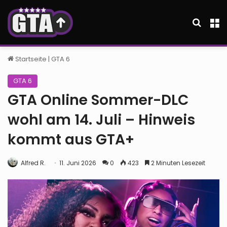
Suche
M
Startseite
|
GTA 6
GTA 6
GTA Online Sommer-DLC
wohl am 14. Juli – Hinweis
kommt aus GTA+
Alfred R.
11. Juni 2026
0
423
2 Minuten Lesezeit