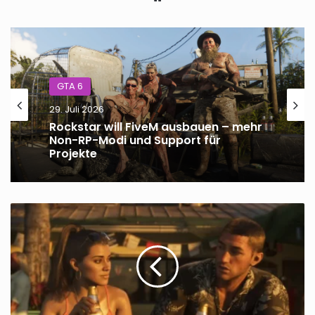
GTA 6
29. Juli 2026
Rockstar will FiveM ausbauen – mehr
Non-RP-Modi und Support für
Projekte
GTA
Online
Event-
Woche
11.
bis
17.
Juni