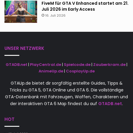
FiveM für GTA V Enhanced startet am 21.
Juli 2026 im Early Access
16. Juli 2026
UNSER NETZWERK
GTADB.net
|
PlayCentral.de
|
Spielcode.de
|
Zauberkram.de
|
AnimeUp.de
|
CosplayUp.de
GTAUp.de bietet dir sorgfältig erstellte Guides, Tipps &
Tricks zu GTA 5, GTA Online und GTA 6. Die vollständige
GTA-Datenbank mit Fahrzeugen, Waffen, Charakteren und
der interaktiven GTA 6 Map findest du auf
GTADB.net
.
HOT