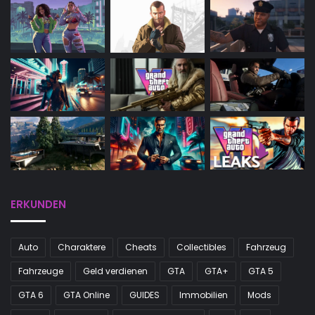
ERKUNDEN
Auto
Charaktere
Cheats
Collectibles
Fahrzeug
Fahrzeuge
Geld verdienen
GTA
GTA+
GTA 5
GTA 6
GTA Online
GUIDES
Immobilien
Mods