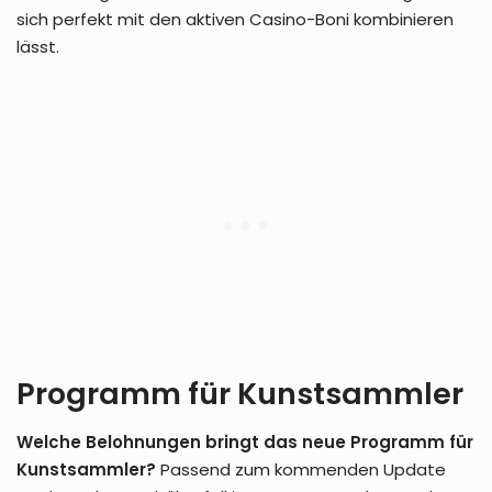
sich perfekt mit den aktiven Casino-Boni kombinieren
lässt.
Programm für Kunstsammler
Welche Belohnungen bringt das neue Programm für
Kunstsammler?
Passend zum kommenden Update