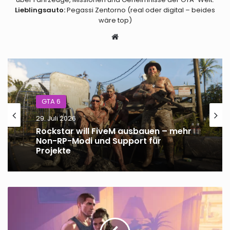
Lieblingsauto:
Pegassi Zentorno (real oder digital – beides
wäre top)
Webseite
GTA 6
GTA 6
23. Juli 2026
29. Juli 2026
GTA Online Event-Woche 23. bis 29.
Juli – Boni, Rabatte und neue
Rockstar will FiveM ausbauen – mehr
Fahrzeuge
Non-RP-Modi und Support für
Projekte
GTA-
Entwicklerstreit
bei
Rockstar