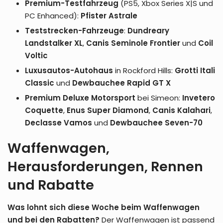
Premium-Testfahrzeug
(PS5, Xbox Series X|S und
PC Enhanced):
Pfister Astrale
Teststrecken-Fahrzeuge
:
Dundreary
Landstalker XL
,
Canis Seminole Frontier
und
Coil
Voltic
Luxusautos-Autohaus
in Rockford Hills:
Grotti Itali
Classic
und
Dewbauchee Rapid GT X
Premium Deluxe Motorsport
bei Simeon:
Invetero
Coquette
,
Enus Super Diamond
,
Canis Kalahari
,
Declasse Vamos
und
Dewbauchee Seven-70
Waffenwagen,
Herausforderungen, Rennen
und Rabatte
Was lohnt sich diese Woche beim Waffenwagen
und bei den Rabatten?
Der Waffenwagen ist passend