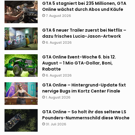
GTA 5 stagniert bei 235 Millionen, GTA
Online wächst durch Abos und Käufe
7. August 2026
GTA 6 neuer Trailer zuerst bei Netflix –
dazu frisches Lucia-Jason-Artwork
6. August 2026
GTA Online Event-Woche 6. bis 12.
August – 1 Mio GTA-Dollar, Boni,
Rabatte
6. August 2026
GTA Online – Hintergrund-Update fixt
nervige Bugs im Kortz Center Finale
1. August 2026
GTA Online – So holt ihr das seltene LS
Pounders-Nummernschild diese Woche
31. Juli 2026