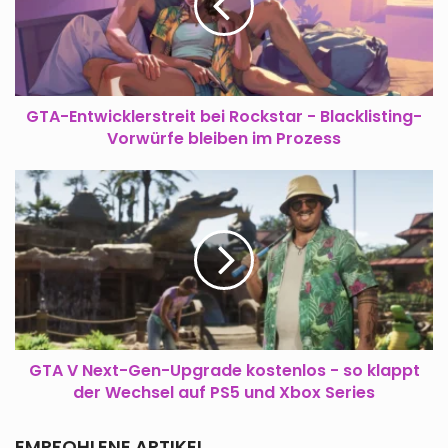
-
Blacklisting-
Vorwürfe
bleiben
im
Prozess
GTA-Entwicklerstreit bei Rockstar - Blacklisting-
Vorwürfe bleiben im Prozess
GTA
V
Next-
Gen-
Upgrade
kostenlos
-
so
klappt
der
GTA V Next-Gen-Upgrade kostenlos - so klappt
Wechsel
der Wechsel auf PS5 und Xbox Series
auf
PS5
und
EMPFOHLENE ARTIKEL