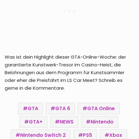
Was ist dein Highlight dieser GTA-Online-Woche: der
garantierte Kunstwerk-Tresor im Casino-Heist, die
Belohnungen aus dem Programm für Kunstsammler
oder eher die Preisfahrt im LS Car Meet? Schreib es
gerne in die Kommentare.
GTA
GTA 6
GTA Online
GTA+
NEWS
Nintendo
Nintendo Switch 2
PS5
Xbox