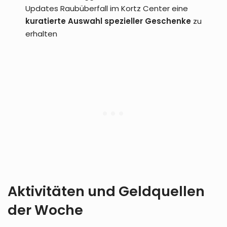
Updates Raubüberfall im Kortz Center eine
kuratierte Auswahl spezieller Geschenke
zu
erhalten
Aktivitäten und Geldquellen
der Woche