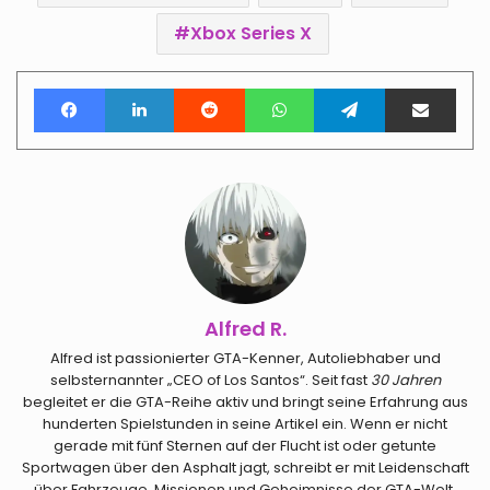
Xbox Series X
Facebook
LinkedIn
Reddit
WhatsApp
Telegram
Teile per E-Mail
Alfred R.
Alfred ist passionierter GTA-Kenner, Autoliebhaber und
selbsternannter „CEO of Los Santos“. Seit fast
30 Jahren
begleitet er die GTA-Reihe aktiv und bringt seine Erfahrung aus
hunderten Spielstunden in seine Artikel ein. Wenn er nicht
gerade mit fünf Sternen auf der Flucht ist oder getunte
Sportwagen über den Asphalt jagt, schreibt er mit Leidenschaft
über Fahrzeuge, Missionen und Geheimnisse der GTA-Welt.