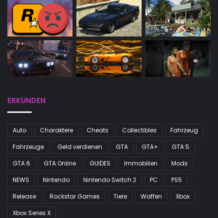
ERKUNDEN
Auto
Charaktere
Cheats
Collectibles
Fahrzeug
Fahrzeuge
Geld verdienen
GTA
GTA+
GTA 5
GTA 6
GTA Online
GUIDES
Immobilien
Mods
NEWS
Nintendo
Nintendo Switch 2
PC
PS5
Release
Rockstar Games
Tiere
Waffen
Xbox
Xbox Series X