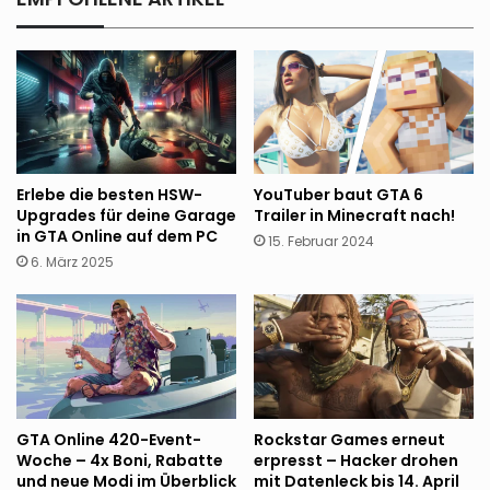
Xbox
Series
YouTuber baut GTA 6
Erlebe die besten HSW-
Trailer in Minecraft nach!
Upgrades für deine Garage
in GTA Online auf dem PC
15. Februar 2024
6. März 2025
GTA Online 420-Event-
Rockstar Games erneut
Woche – 4x Boni, Rabatte
erpresst – Hacker drohen
und neue Modi im Überblick
mit Datenleck bis 14. April