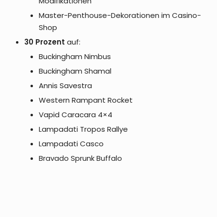
Modifikationen
Master-Penthouse-Dekorationen im Casino-
Shop
30 Prozent
auf:
Buckingham Nimbus
Buckingham Shamal
Annis Savestra
Western Rampant Rocket
Vapid Caracara 4×4
Lampadati Tropos Rallye
Lampadati Casco
Bravado Sprunk Buffalo