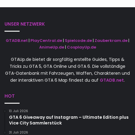
UNSER NETZWERK
GTADB.net
|
PlayCentral.de
|
Spielcode.de
|
Zauberkram.de
|
AnimeUp.de
|
CosplayUp.de
GTAUp.de bietet dir sorgfältig erstellte Guides, Tipps &
Tricks zu GTA 5, GTA Online und GTA 6. Die vollständige
GTA-Datenbank mit Fahrzeugen, Waffen, Charakteren und
der interaktiven GTA 6 Map findest du auf
GTADB.net
.
HOT
13. Juli 2026
GTA 6 Giveaway auf Instagram – Ultimate Edition plus
Vice City Sammlerstück
31. Juli 2026