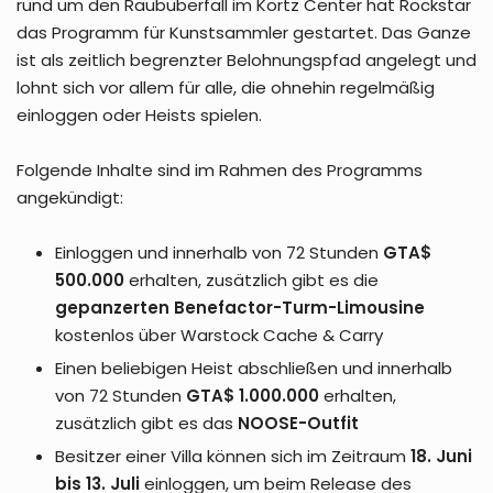
rund um den Raubüberfall im Kortz Center hat Rockstar
das Programm für Kunstsammler gestartet. Das Ganze
ist als zeitlich begrenzter Belohnungspfad angelegt und
lohnt sich vor allem für alle, die ohnehin regelmäßig
einloggen oder Heists spielen.
Folgende Inhalte sind im Rahmen des Programms
angekündigt:
Einloggen und innerhalb von 72 Stunden
GTA$
500.000
erhalten, zusätzlich gibt es die
gepanzerten Benefactor-Turm-Limousine
kostenlos über Warstock Cache & Carry
Einen beliebigen Heist abschließen und innerhalb
von 72 Stunden
GTA$ 1.000.000
erhalten,
zusätzlich gibt es das
NOOSE-Outfit
Besitzer einer Villa können sich im Zeitraum
18. Juni
bis 13. Juli
einloggen, um beim Release des