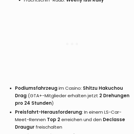
Podiumsfahrzeug
im Casino:
Shitzu Hakuchou
Drag
(GTA+-Mitglieder erhalten jetzt
2 Drehungen
pro 24 Stunden
)
Preisfahrt-Herausforderung
: In einem LS-Car-
Meet-Rennen
Top 2
erreichen und den
Declasse
Draugur
freischalten