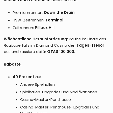
Premiumrennen:
Down the Drain
HSW-Zeitrennen:
Terminal
Zeitrennen:
Pillbox Hill
Wöchentliche Herausforderung
: Raube im Finale des
Raubüberfalls im Diamond Casino den
Tages-Tresor
aus und kassiere dafür
GTA$ 100.000
.
Rabatte
:
40 Prozent
auf:
Andere Spielhallen
Spielhallen-Upgrades und Modifikationen
Casino-Master-Penthouse
Casino-Master-Penthouse-Upgrades und