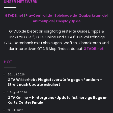
UNSER NETZWERK
GTADB.net
|
PlayCentral.de
|
Spielcode.de
|
Zauberkram.de
|
AnimeUp.de
|
CosplayUp.de
GTAUp.de bietet dir sorgfältig erstellte Guides, Tipps &
Tricks zu GTA 5, GTA Online und GTA 6. Die vollständige
GTA-Datenbank mit Fahrzeugen, Waffen, Charakteren und
der interaktiven GTA 6 Map findest du auf
GTADB.net
.
HOT
20. Juli 2026
GTA Wiki erhebt Plagiatsvorwürfe gegen Fandom –
Streit nach Update eskaliert
1. August 2026
GTA Online – Hintergrund-Update fixt nervige Bugs im
Kortz Center Finale
13. Juli 2026