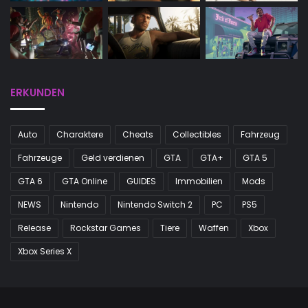
ERKUNDEN
Auto
Charaktere
Cheats
Collectibles
Fahrzeug
Fahrzeuge
Geld verdienen
GTA
GTA+
GTA 5
GTA 6
GTA Online
GUIDES
Immobilien
Mods
NEWS
Nintendo
Nintendo Switch 2
PC
PS5
Release
Rockstar Games
Tiere
Waffen
Xbox
Xbox Series X