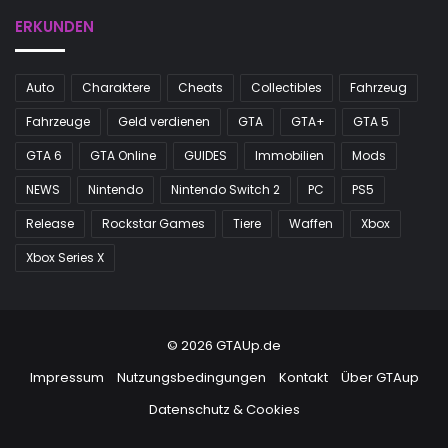
ERKUNDEN
Auto
Charaktere
Cheats
Collectibles
Fahrzeug
Fahrzeuge
Geld verdienen
GTA
GTA+
GTA 5
GTA 6
GTA Online
GUIDES
Immobilien
Mods
NEWS
Nintendo
Nintendo Switch 2
PC
PS5
Release
Rockstar Games
Tiere
Waffen
Xbox
Xbox Series X
© 2026 GTAUp.de
Impressum
Nutzungsbedingungen
Kontakt
Über GTAup
Datenschutz & Cookies