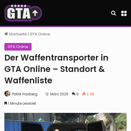
Suche
M
Startseite
|
GTA Online
GTA Online
Der Waffentransporter in
GTA Online – Standort &
Waffenliste
Patrik Hasberg
12. März 2025
0
2.118
1 Minute Lesezeit