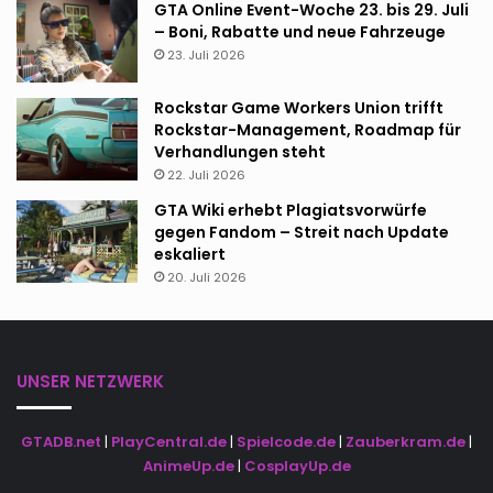
GTA Online Event-Woche 23. bis 29. Juli
– Boni, Rabatte und neue Fahrzeuge
23. Juli 2026
Rockstar Game Workers Union trifft
Rockstar-Management, Roadmap für
Verhandlungen steht
22. Juli 2026
GTA Wiki erhebt Plagiatsvorwürfe
gegen Fandom – Streit nach Update
eskaliert
20. Juli 2026
UNSER NETZWERK
GTADB.net
|
PlayCentral.de
|
Spielcode.de
|
Zauberkram.de
|
AnimeUp.de
|
CosplayUp.de