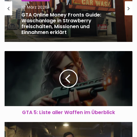
13. März 2026
GTA Online Money Fronts Guide:
Waschanlage in Strawberry
freischalten, Missionen und
Einnahmen erklärt
GTA
5:
Liste
aller
Waffen
im
Überblick
GTA 5: Liste aller Waffen im Überblick
Der
Bunker
in