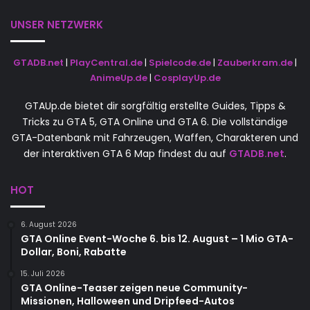
UNSER NETZWERK
GTADB.net
|
PlayCentral.de
|
Spielcode.de
|
Zauberkram.de
|
AnimeUp.de
|
CosplayUp.de
GTAUp.de bietet dir sorgfältig erstellte Guides, Tipps &
Tricks zu GTA 5, GTA Online und GTA 6. Die vollständige
GTA-Datenbank mit Fahrzeugen, Waffen, Charakteren und
der interaktiven GTA 6 Map findest du auf
GTADB.net
.
HOT
6. August 2026
GTA Online Event-Woche 6. bis 12. August – 1 Mio GTA-
Dollar, Boni, Rabatte
15. Juli 2026
GTA Online-Teaser zeigen neue Community-
Missionen, Halloween und Dripfeed-Autos