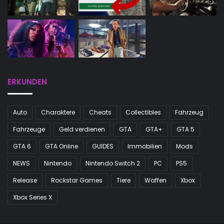
ERKUNDEN
Auto
Charaktere
Cheats
Collectibles
Fahrzeug
Fahrzeuge
Geld verdienen
GTA
GTA+
GTA 5
GTA 6
GTA Online
GUIDES
Immobilien
Mods
NEWS
Nintendo
Nintendo Switch 2
PC
PS5
Release
Rockstar Games
Tiere
Waffen
Xbox
Xbox Series X