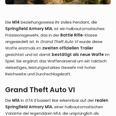
Die
M14
beziehungsweise ihr ziviles Pendant, die
Springfield Armory M1A
, ist ein halbautomatisches
Präzisionsgewehr, das in der
Battle Rifle
-Klasse
angesiedelt ist. In
Grand Theft Auto VI
wurde diese
Waffe erstmals im
zweiten offiziellen Trailer
gesichtet und ist damit
bestätigt als neue Waffe
im
Spiel. Sie ergänzt das Waffenarsenal um ein taktisch
vielseitiges, leistungsstarkes Gewehr mit hoher
Reichweite und Durchschlagskraft.
Grand Theft Auto VI
Die
M1A
in
GTA 6
basiert klar erkennbar auf der
realen
Springfield Armory M1A
, einer halbautomatischen
Variante der legendären M14, die ursprünglich als