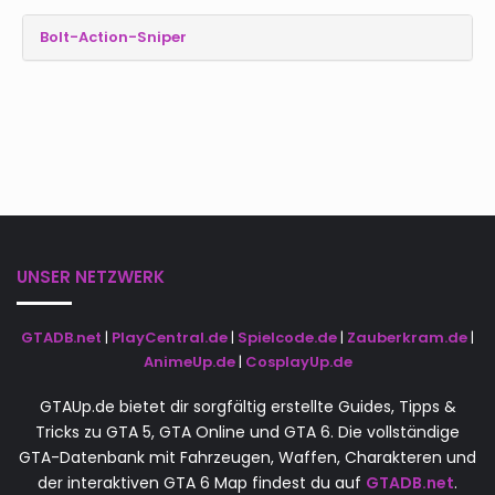
Bolt-Action-Sniper
UNSER NETZWERK
GTADB.net
|
PlayCentral.de
|
Spielcode.de
|
Zauberkram.de
|
AnimeUp.de
|
CosplayUp.de
GTAUp.de bietet dir sorgfältig erstellte Guides, Tipps &
Tricks zu GTA 5, GTA Online und GTA 6. Die vollständige
GTA-Datenbank mit Fahrzeugen, Waffen, Charakteren und
der interaktiven GTA 6 Map findest du auf
GTADB.net
.