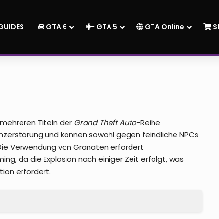
GUIDES
GTA 6
GTA 5
GTA Online
S
 mehreren Titeln der
Grand Theft Auto
-Reihe
henzerstörung und können sowohl gegen feindliche NPCs
Die Verwendung von Granaten erfordert
ming, da die Explosion nach einiger Zeit erfolgt, was
ion erfordert.