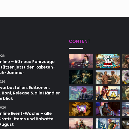
CONTENT
2026
nline – 50 neue Fahrzeuge
stützen jetzt den Raketen-
uch-Jammer
2026
vorbestellen: Editionen,
, Boni, Release & alle Händler
rblick
 2026
nline Event-Woche – alle
 Gratis-Items und Rabatte
 August