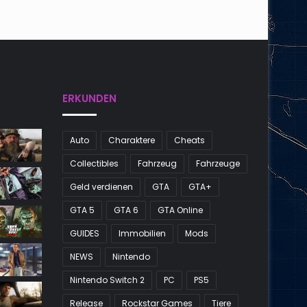
ERKUNDEN
Auto
Charaktere
Cheats
Collectibles
Fahrzeug
Fahrzeuge
Geld verdienen
GTA
GTA+
GTA 5
GTA 6
GTA Online
GUIDES
Immobilien
Mods
NEWS
Nintendo
Nintendo Switch 2
PC
PS5
Release
Rockstar Games
Tiere