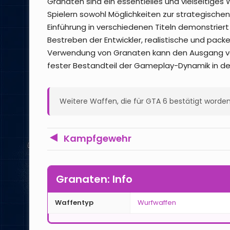
Granaten sind ein essentielles und vielseitiges
Spielern sowohl Möglichkeiten zur strategischen
Einführung in verschiedenen Titeln demonstrier
Bestreben der Entwickler, realistische und pack
Verwendung von Granaten kann den Ausgang von 
fester Bestandteil der Gameplay-Dynamik in der
Weitere Waffen, die für GTA 6 bestätigt worden
Kampfgewehr
Granaten: Info
Waffentyp
Wurfwaffen