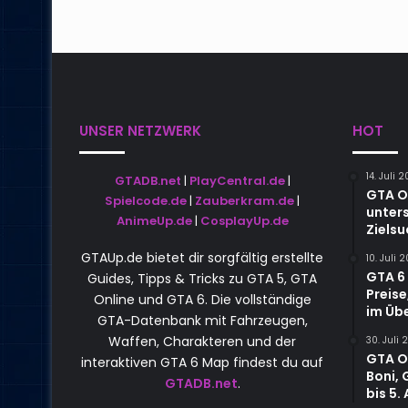
UNSER NETZWERK
HOT
14. Juli 
GTADB.net
|
PlayCentral.de
|
GTA O
Spielcode.de
|
Zauberkram.de
|
unter
AnimeUp.de
|
CosplayUp.de
Ziels
GTAUp.de bietet dir sorgfältig erstellte
10. Juli 
GTA 6 
Guides, Tipps & Tricks zu GTA 5, GTA
Preise
Online und GTA 6. Die vollständige
im Übe
GTA-Datenbank mit Fahrzeugen,
Waffen, Charakteren und der
30. Juli
GTA O
interaktiven GTA 6 Map findest du auf
Boni,
GTADB.net
.
bis 5.