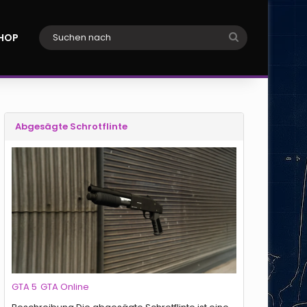
Suchen
HOP
nach
Abgesägte Schrotflinte
GTA 5
GTA Online