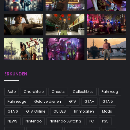
ERKUNDEN
Auto
Charaktere
Cheats
Collectibles
Fahrzeug
Fahrzeuge
Geld verdienen
GTA
GTA+
GTA 5
GTA 6
GTA Online
GUIDES
Immobilien
Mods
NEWS
Nintendo
Nintendo Switch 2
PC
PS5