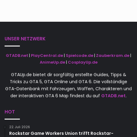
UNSER NETZWERK
GTADB.net
|
PlayCentral.de
|
Spielcode.de
|
Zauberkram.de
|
AnimeUp.de
|
CosplayUp.de
GTAUp.de bietet dir sorgfältig erstellte Guides, Tipps &
Tricks zu GTA 5, GTA Online und GTA 6. Die vollständige
GTA-Datenbank mit Fahrzeugen, Waffen, Charakteren und
der interaktiven GTA 6 Map findest du auf
GTADB.net
.
HOT
22. Juli 2026
Rockstar Game Workers Union trifft Rockstar-