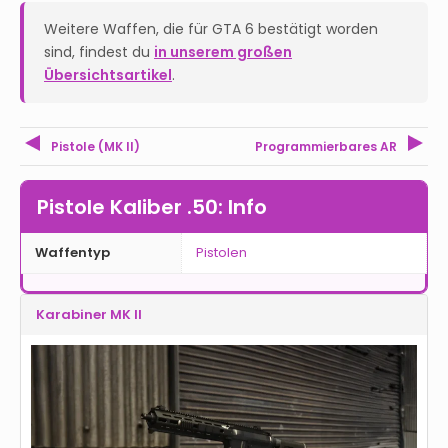
Weitere Waffen, die für GTA 6 bestätigt worden
sind, findest du
in unserem großen
Übersichtsartikel
.
Pistole (MK II)
Programmierbares AR
Pistole Kaliber .50: Info
Waffentyp
Pistolen
Karabiner MK II