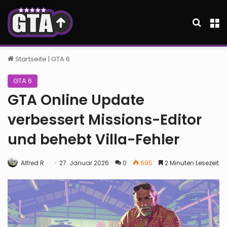
Suche
M
Startseite
|
GTA 6
GTA 6
GTA Online Update
verbessert Missions-Editor
und behebt Villa-Fehler
Alfred R.
27. Januar 2026
0
695
2 Minuten Lesezeit