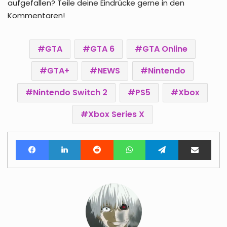
aufgefallen? Teile deine Eindrücke gerne in den
Kommentaren!
GTA
GTA 6
GTA Online
GTA+
NEWS
Nintendo
Nintendo Switch 2
PS5
Xbox
Xbox Series X
Facebook
LinkedIn
Reddit
WhatsApp
Telegram
Teile per E-Mail