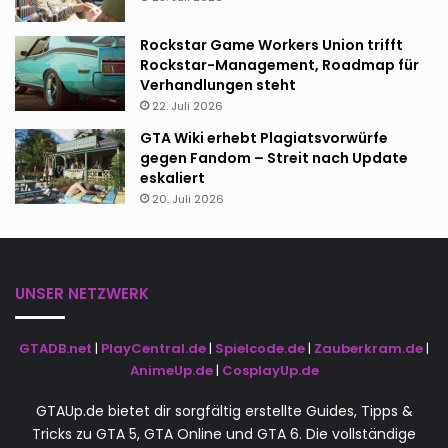
Rockstar Game Workers Union trifft
Rockstar-Management, Roadmap für
Verhandlungen steht
22. Juli 2026
GTA Wiki erhebt Plagiatsvorwürfe
gegen Fandom – Streit nach Update
eskaliert
20. Juli 2026
UNSER NETZWERK
GTADB.net
|
PlayCentral.de
|
Spielcode.de
|
Zauberkram.de
|
AnimeUp.de
|
CosplayUp.de
GTAUp.de bietet dir sorgfältig erstellte Guides, Tipps &
Tricks zu GTA 5, GTA Online und GTA 6. Die vollständige