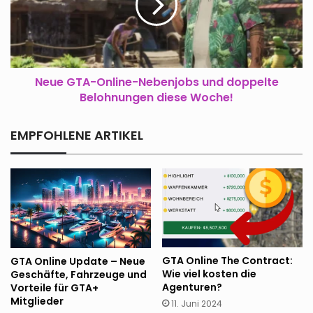
und
doppelte
Belohnungen
diese
Woche!
Neue GTA-Online-Nebenjobs und doppelte
Belohnungen diese Woche!
EMPFOHLENE ARTIKEL
GTA Online The Contract:
GTA Online Update – Neue
Wie viel kosten die
Geschäfte, Fahrzeuge und
Agenturen?
Vorteile für GTA+
Mitglieder
11. Juni 2024