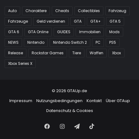
Auto
Charaktere
Cheats
Collectibles
Fahrzeug
Fahrzeuge
Geld verdienen
GTA
GTA+
GTA 5
GTA 6
GTA Online
GUIDES
Immobilien
Mods
NEWS
Nintendo
Nintendo Switch 2
PC
PS5
Release
Rockstar Games
Tiere
Waffen
Xbox
Xbox Series X
© 2026 GTAUp.de
Impressum
Nutzungsbedingungen
Kontakt
Über GTAup
Datenschutz & Cookies
Facebook
Instagram
Telegram
TikTok