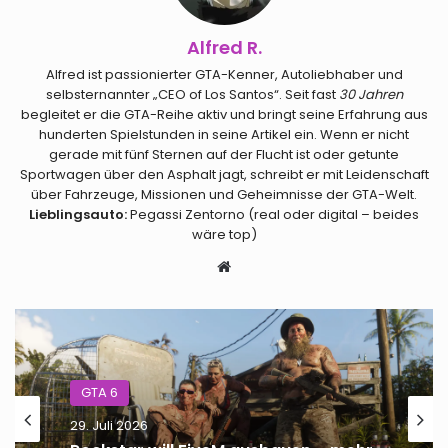
Alfred R.
Alfred ist passionierter GTA-Kenner, Autoliebhaber und
selbsternannter „CEO of Los Santos“. Seit fast
30 Jahren
begleitet er die GTA-Reihe aktiv und bringt seine Erfahrung aus
hunderten Spielstunden in seine Artikel ein. Wenn er nicht
gerade mit fünf Sternen auf der Flucht ist oder getunte
Sportwagen über den Asphalt jagt, schreibt er mit Leidenschaft
über Fahrzeuge, Missionen und Geheimnisse der GTA-Welt.
Lieblingsauto:
Pegassi Zentorno (real oder digital – beides
wäre top)
Webseite
GTA 6
29. Juli 2026