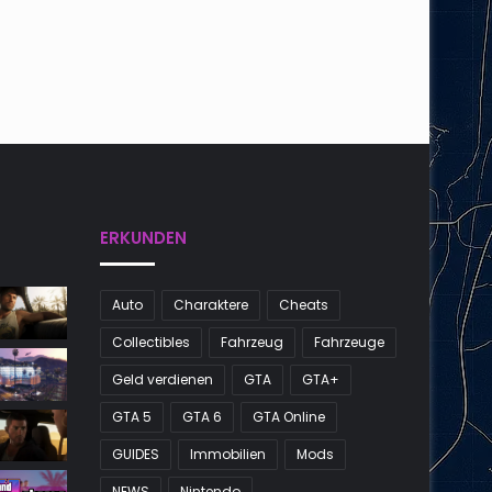
ERKUNDEN
Auto
Charaktere
Cheats
Collectibles
Fahrzeug
Fahrzeuge
Geld verdienen
GTA
GTA+
GTA 5
GTA 6
GTA Online
GUIDES
Immobilien
Mods
NEWS
Nintendo