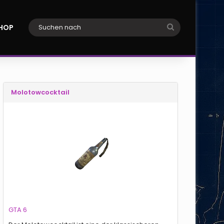
Suchen
HOP
nach
Molotowcocktail
GTA 6