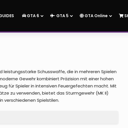
GUIDES
GTA 6
GTA 5
GTA Online
S
und leistungsstarke Schusswaffe, die in mehreren Spielen
moderne Gewehr kombiniert Präzision mit einer hohen
g für Spieler in intensiven Feuergefechten macht. Mit
sätze zu verwenden, bietet das Sturmgewehr (MK II)
n verschiedenen Spielstilen.