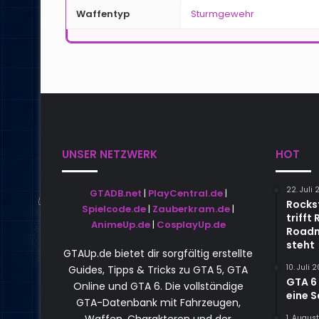
Waffentyp
Sturmgewehr
UNSER NETZWERK
HOT
22. Juli
GTADB.net
|
PlayCentral.de
|
Rocks
Spielcode.de
|
Zauberkram.de
|
triff
AnimeUp.de
|
CosplayUp.de
Roadm
steht
GTAUp.de bietet dir sorgfältig erstellte
10. Juli 
Guides, Tipps & Tricks zu GTA 5, GTA
GTA 6 
Online und GTA 6. Die vollständige
eine 
GTA-Datenbank mit Fahrzeugen,
1. Augus