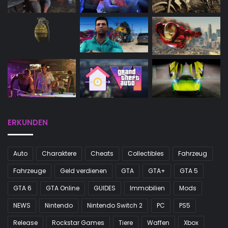
ERKUNDEN
Auto
Charaktere
Cheats
Collectibles
Fahrzeug
Fahrzeuge
Geld verdienen
GTA
GTA+
GTA 5
GTA 6
GTA Online
GUIDES
Immobilien
Mods
NEWS
Nintendo
Nintendo Switch 2
PC
PS5
Release
Rockstar Games
Tiere
Waffen
Xbox