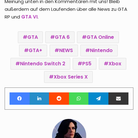
Meinung unten in den Kommentaren mit uns! Bleib
außerdem auf dem Laufenden über alle News zu GTA
RP und
GTA VI
.
GTA
GTA 6
GTA Online
GTA+
NEWS
Nintendo
Nintendo Switch 2
PS5
Xbox
Xbox Series X
Facebook
LinkedIn
Reddit
WhatsApp
Telegram
Teile per E-Mail