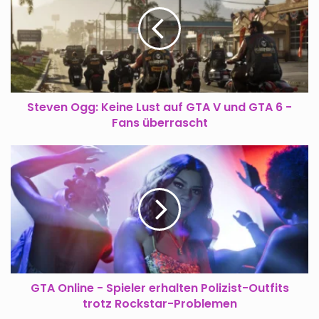
Lust
auf
GTA
V
und
GTA
6
Steven Ogg: Keine Lust auf GTA V und GTA 6 -
-
Fans überrascht
Fans
überrascht
GTA
Online
-
Spieler
erhalten
Polizist-
Outfits
trotz
Rockstar-
Problemen
GTA Online - Spieler erhalten Polizist-Outfits
trotz Rockstar-Problemen