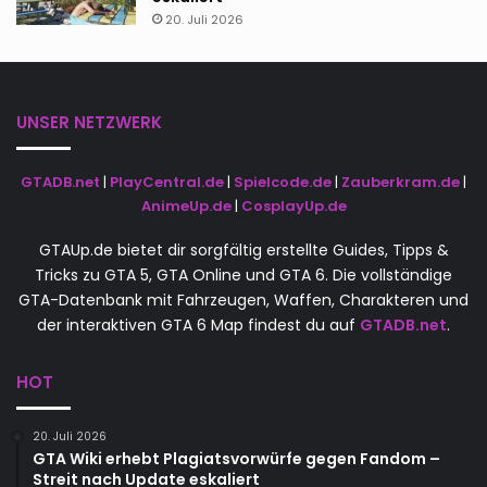
20. Juli 2026
UNSER NETZWERK
GTADB.net
|
PlayCentral.de
|
Spielcode.de
|
Zauberkram.de
|
AnimeUp.de
|
CosplayUp.de
GTAUp.de bietet dir sorgfältig erstellte Guides, Tipps &
Tricks zu GTA 5, GTA Online und GTA 6. Die vollständige
GTA-Datenbank mit Fahrzeugen, Waffen, Charakteren und
der interaktiven GTA 6 Map findest du auf
GTADB.net
.
HOT
20. Juli 2026
GTA Wiki erhebt Plagiatsvorwürfe gegen Fandom –
Streit nach Update eskaliert