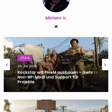
Miriam V.
Webseite
GTA 6
29. Juli 2026
Rockstar will FiveM ausbauen – mehr
Non-RP-Modi und Support für
Projekte
Steven
Ogg:
Keine