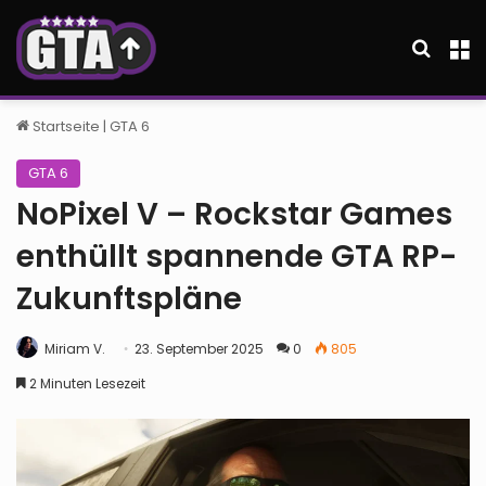
Suche
M
Startseite
|
GTA 6
GTA 6
NoPixel V – Rockstar Games
enthüllt spannende GTA RP-
Zukunftspläne
Miriam V.
23. September 2025
0
805
2 Minuten Lesezeit