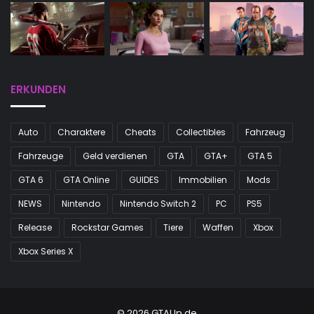
ERKUNDEN
Auto
Charaktere
Cheats
Collectibles
Fahrzeug
Fahrzeuge
Geld verdienen
GTA
GTA+
GTA 5
GTA 6
GTA Online
GUIDES
Immobilien
Mods
NEWS
Nintendo
Nintendo Switch 2
PC
PS5
Release
Rockstar Games
Tiere
Waffen
Xbox
Xbox Series X
© 2026 GTAUp.de