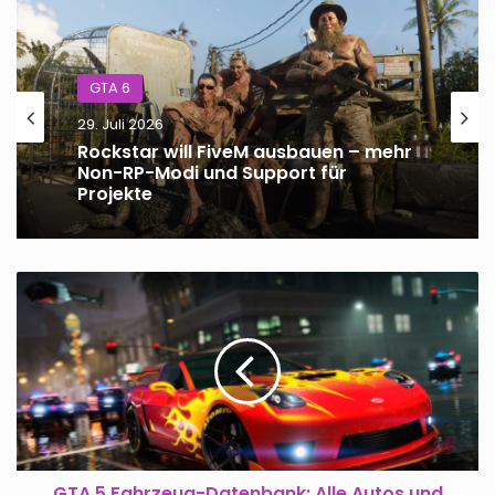
GTA 6
29. Juli 2026
Rockstar will FiveM ausbauen – mehr
Non-RP-Modi und Support für
Projekte
GTA
5
Fahrzeug-
Datenbank:
Alle
Autos
und
Fahrzeuge
GTA 5 Fahrzeug-Datenbank: Alle Autos und