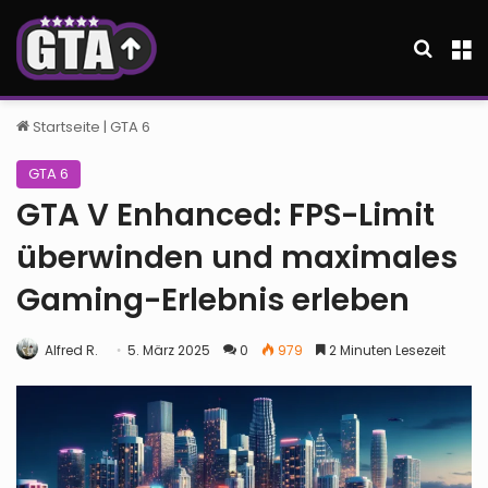
Suche
M
Startseite
|
GTA 6
GTA 6
GTA V Enhanced: FPS-Limit
überwinden und maximales
Gaming-Erlebnis erleben
Alfred R.
5. März 2025
0
979
2 Minuten Lesezeit