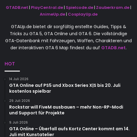
GTADB.net
|
PlayCentral.de
|
Spielcode.de
|
Zauberkram.de
|
AnimeUp.de
|
CosplayUp.de
GTAUp.de bietet dir sorgfältig erstellte Guides, Tipps &
Tricks zu GTA 5, GTA Online und GTA 6. Die vollständige
GTA-Datenbank mit Fahrzeugen, Waffen, Charakteren und
der interaktiven GTA 6 Map findest du auf
GTADB.net
.
HOT
14. Juli 2026
GTA Online auf PS5 und Xbox Series X|S bis 20. Juli
kostenlos spielbar
29. Juli 2026
Rockstar will FiveM ausbauen – mehr Non-RP-Modi
und Support für Projekte
9. Juli 2026
GTA Online – Überfall aufs Kortz Center kommt am 14.
Juli mit Kunstatelier