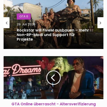
GTA 6
29. Juli 2026
Rockstar will FiveM ausbauen – mehr
Non-RP-Modi und Support für
Projekte
GTA
Online
überrascht
-
Altersverifizierung
deaktiviert
Text-
Chat
in
UK
GTA Online überrascht - Altersverifizierung