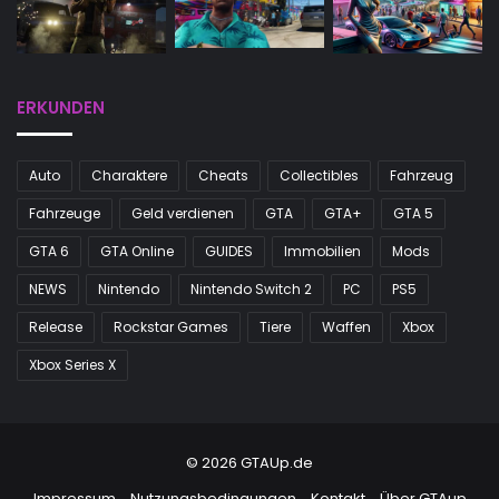
ERKUNDEN
Auto
Charaktere
Cheats
Collectibles
Fahrzeug
Fahrzeuge
Geld verdienen
GTA
GTA+
GTA 5
GTA 6
GTA Online
GUIDES
Immobilien
Mods
NEWS
Nintendo
Nintendo Switch 2
PC
PS5
Release
Rockstar Games
Tiere
Waffen
Xbox
Xbox Series X
© 2026 GTAUp.de
Impressum
Nutzungsbedingungen
Kontakt
Über GTAup