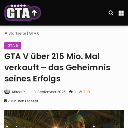
Suche
M
Startseite
|
GTA 6
GTA 6
GTA V über 215 Mio. Mal
verkauft – das Geheimnis
seines Erfolgs
Alfred R.
9. September 2025
0
798
2 Minuten Lesezeit