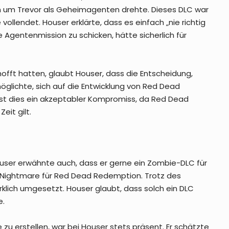
ch um Trevor als Geheimagenten drehte. Dieses DLC war
 vollendet. Houser erklärte, dass es einfach „nie richtig
Agentenmission zu schicken, hätte sicherlich für
hofft hatten, glaubt Houser, dass die Entscheidung,
öglichte, sich auf die Entwicklung von Red Dead
r ist dies ein akzeptabler Kompromiss, da Red Dead
eit gilt.
ser erwähnte auch, dass er gerne ein Zombie-DLC für
d Nightmare für Red Dead Redemption. Trotz des
rklich umgesetzt. Houser glaubt, dass solch ein DLC
e.
zu erstellen, war bei Houser stets präsent. Er schätzte