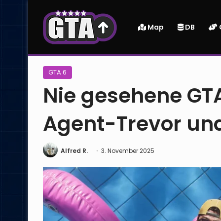
Map
DB
Startseite
|
GTA 6
|
Nie gesehene GTA V-DLCs – Secret-
GTA 6
Nie gesehene GTA
Agent-Trevor und
Alfred R.
3. November 2025