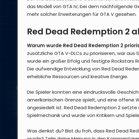
das Modell von GTA IV, bei dem nachfolgende G
mehr solcher Erweiterungen für GTA V gesehen.
Red Dead Redemption 2 als
Warum wurde Red Dead Redemption 2 prioris
zusätzliche GTA V-DLCs zu priorisieren, war aus Si
wurde ein großer Erfolg und festigte Rockstars 
Die aufwendige Entwicklung von Red Dead Rede
erhebliche Ressourcen und kreative Energie.
Die Spieler konnten eine eindrucksvolle Geschic
amerikanischen Grenze spielt, und eine offene We
angesiedelt ist. Red Dead Redemption 2 setzte 
Spielmechanik und wurde von Kritikern und Spiel
Was denkst du? Bist du froh, dass Red Dead Re
wurde? Teile deine Meinung in den Kommentare