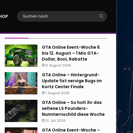
Suchen
HOP
nach
Neueste Beiträge
GTA Online Event-Woche 6.
bis 12. August – 1 Mio GTA-
Dollar, Boni, Rabatte
6. August 2026
GTA Online – Hintergrund-
Update fixt nervige Bugs im
Kortz Center Finale
1. August 2026
GTA Online – So holt ihr das
seltene LS Pounders-
Nummernschild diese Woche
31. Juli 2026
GTA Online Event-Woche –