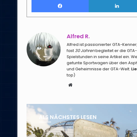
Alfred R.
Alfred ist passionierter GTA-Kenner
fast
30 Jahren
begleitet er die GTA-
Spielstunden in seine Artikel ein. W
getunte Sportwagen über den Asphal
und Geheimnisse der GTA-Welt.
Li
top)
Webseite
ALS NÄCHSTES LESEN