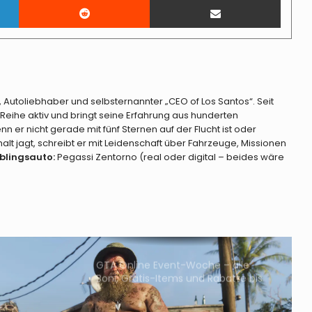
FiveM für GTA V Enhanced startet
am 21. Juli 2026 im Early Access
GTA Online-Teaser zeigen neue
Community-Missionen, Halloween
, Autoliebhaber und selbsternannter „CEO of Los Santos“. Seit
und Dripfeed-Autos
Reihe aktiv und bringt seine Erfahrung aus hunderten
enn er nicht gerade mit fünf Sternen auf der Flucht ist oder
GTA Online auf PS5 und Xbox Series
t jagt, schreibt er mit Leidenschaft über Fahrzeuge, Missionen
X|S bis 20. Juli kostenlos spielbar
eblingsauto:
Pegassi Zentorno (real oder digital – beides wäre
GTA Online – 50 neue Fahrzeuge
unterstützen jetzt den Raketen-
Zielsuch-Jammer
GTA Online Event-Woche – alle
Boni, Gratis-Items und Rabatte bis
5. August