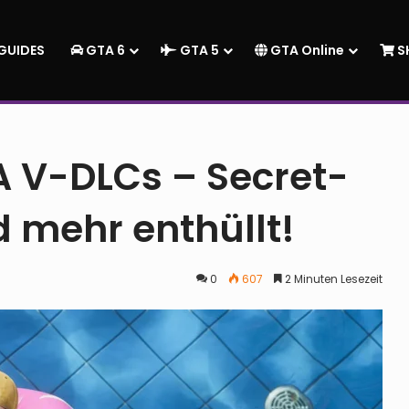
GUIDES
GTA 6
GTA 5
GTA Online
S
Agent-Trevor und mehr enthüllt!
 V-DLCs – Secret-
 mehr enthüllt!
0
607
2 Minuten Lesezeit