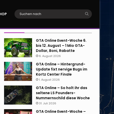
Suchen
HOP
nach
Neueste Beiträge
GTA Online Event-Woche 6.
bis 12. August – 1 Mio GTA-
Dollar, Boni, Rabatte
6. August 2026
GTA Online – Hintergrund-
Update fixt nervige Bugs im
Kortz Center Finale
1. August 2026
GTA Online – So holt ihr das
seltene LS Pounders-
Nummernschild diese Woche
31. Juli 2026
GTA Online Event-Woche –