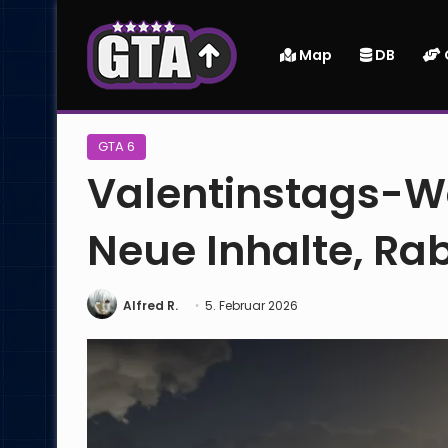
Map
DB
Startseite
|
GTA 6
|
Valentinstags-Woche in GTA Online:
GTA 6
Valentinstags-Wo
Neue Inhalte, Ra
Alfred R.
5. Februar 2026