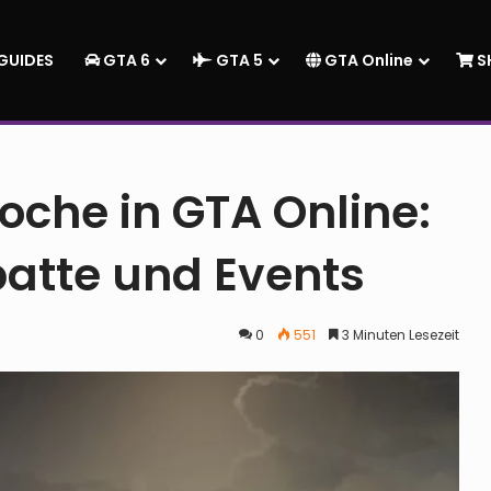
GUIDES
GTA 6
GTA 5
GTA Online
S
 Neue Inhalte, Rabatte und Events
che in GTA Online:
batte und Events
0
551
3 Minuten Lesezeit