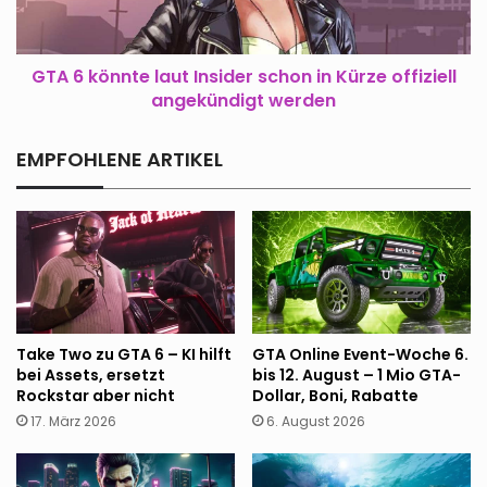
Kürze
offiziell
angekündigt
GTA 6 könnte laut Insider schon in Kürze offiziell
werden
angekündigt werden
EMPFOHLENE ARTIKEL
Take Two zu GTA 6 – KI hilft
GTA Online Event-Woche 6.
bei Assets, ersetzt
bis 12. August – 1 Mio GTA-
Rockstar aber nicht
Dollar, Boni, Rabatte
17. März 2026
6. August 2026