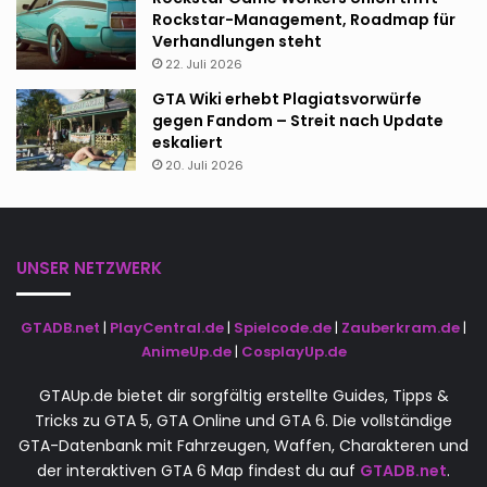
Rockstar-Management, Roadmap für
Verhandlungen steht
22. Juli 2026
GTA Wiki erhebt Plagiatsvorwürfe
gegen Fandom – Streit nach Update
eskaliert
20. Juli 2026
UNSER NETZWERK
GTADB.net
|
PlayCentral.de
|
Spielcode.de
|
Zauberkram.de
|
AnimeUp.de
|
CosplayUp.de
GTAUp.de bietet dir sorgfältig erstellte Guides, Tipps &
Tricks zu GTA 5, GTA Online und GTA 6. Die vollständige
GTA-Datenbank mit Fahrzeugen, Waffen, Charakteren und
der interaktiven GTA 6 Map findest du auf
GTADB.net
.