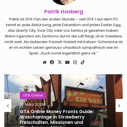
Patrik Hasberg
Patrik ist GTA-Fan der ersten Stunde – seit GTA 1 auf dem PC
kennt er jede Abkürzung, jede Eskalation und jedes Easter Egg,
das Liberty City, Vice City oder Los Santos je gesehen haben.
Wenn irgendwo ein Zentorno durch die Luft fliegt, ist er meistens
nicht weit. Als laufender Freizeit-Hobbit mit Katzen-Schwäche ist
er im echten Leben genauso chaotisch sympathisch wie im
Spiel. „Auch sonst eigentlich ganz ok.“
Webseite
Facebook
X
YouTube
Instagram
TikTok
GTA Online
13. März 2026
GTA Online Money Fronts Guide:
Waschanlage in Strawberry
freischalten, Missionen und