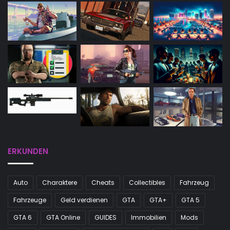
ERKUNDEN
Auto
Charaktere
Cheats
Collectibles
Fahrzeug
Fahrzeuge
Geld verdienen
GTA
GTA+
GTA 5
GTA 6
GTA Online
GUIDES
Immobilien
Mods