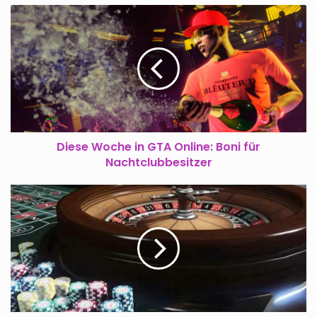
Diese
GTA Online Money Fronts Guide:
Woche
Waschanlage in Strawberry
in
freischalten, Missionen und
GTA
Einnahmen erklärt
Online:
Boni
für
Nachtclubbesitzer
Diese Woche in GTA Online: Boni für
Nachtclubbesitzer
Alle
54
Spielkarten
in
GTA
Online
finden