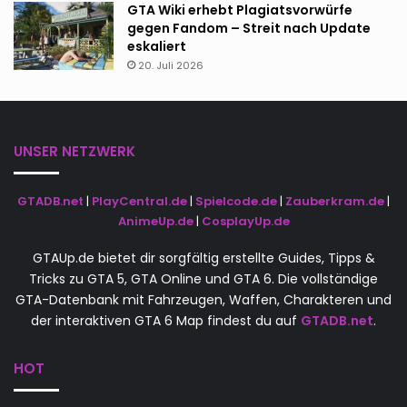
GTA Wiki erhebt Plagiatsvorwürfe
gegen Fandom – Streit nach Update
eskaliert
20. Juli 2026
UNSER NETZWERK
GTADB.net
|
PlayCentral.de
|
Spielcode.de
|
Zauberkram.de
|
AnimeUp.de
|
CosplayUp.de
GTAUp.de bietet dir sorgfältig erstellte Guides, Tipps &
Tricks zu GTA 5, GTA Online und GTA 6. Die vollständige
GTA-Datenbank mit Fahrzeugen, Waffen, Charakteren und
der interaktiven GTA 6 Map findest du auf
GTADB.net
.
HOT