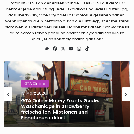
Patrik ist GTA-Fan der ersten Stunde – seit GTA 1 auf dem PC
kennt er jede Abkürzung, jede Eskalation und jedes Easter Egg,
das Liberty City, Vice City oder Los Santos je gesehen haben.
Wenn irgendwo ein Zentorno durch die Luft fliegt, ist er meistens
nicht weit. Als laufender Freizeit-Hobbit mit Katzen-Schwäche ist
er im echten Leben genauso chaotisch sympathisch wie im
Spiel. „Auch sonst eigentlich ganz ok.“
Webseite
Facebook
X
YouTube
Instagram
TikTok
GTA Online
GTA Online
13. März 2026
GTA Online Unternehmen 2026: Alle
13. März 2026
Businesses, Immobilien und
Einnahmen erklärt