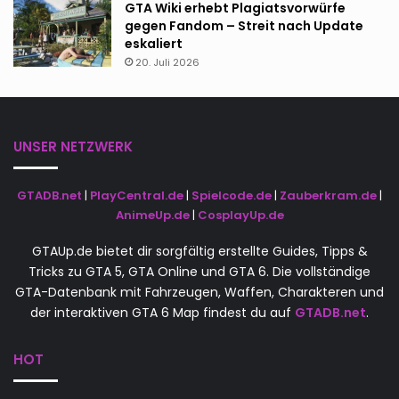
GTA Wiki erhebt Plagiatsvorwürfe
gegen Fandom – Streit nach Update
eskaliert
20. Juli 2026
UNSER NETZWERK
GTADB.net
|
PlayCentral.de
|
Spielcode.de
|
Zauberkram.de
|
AnimeUp.de
|
CosplayUp.de
GTAUp.de bietet dir sorgfältig erstellte Guides, Tipps &
Tricks zu GTA 5, GTA Online und GTA 6. Die vollständige
GTA-Datenbank mit Fahrzeugen, Waffen, Charakteren und
der interaktiven GTA 6 Map findest du auf
GTADB.net
.
HOT