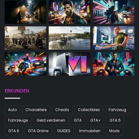
ERKUNDEN
Auto
Charaktere
Cheats
Collectibles
Fahrzeug
Fahrzeuge
Geld verdienen
GTA
GTA+
GTA 5
GTA 6
GTA Online
GUIDES
Immobilien
Mods