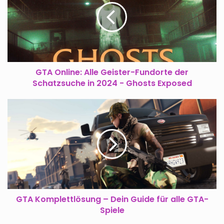
Geister-
Fundorte
der
Schatzsuche
in
2024
-
GTA Online: Alle Geister-Fundorte der
Ghosts
Schatzsuche in 2024 - Ghosts Exposed
Exposed
GTA
Komplettlösung
–
Dein
Guide
für
alle
GTA-
Spiele
GTA Komplettlösung – Dein Guide für alle GTA-
Spiele