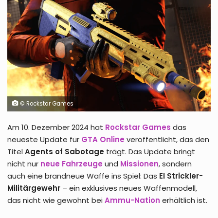
© Rockstar Games
Am 10. Dezember 2024 hat
Rockstar Games
das
neueste Update für
GTA Online
veröffentlicht, das den
Titel
Agents of Sabotage
trägt. Das Update bringt
nicht nur
neue Fahrzeuge
und
Missionen
, sondern
auch eine brandneue Waffe ins Spiel: Das
El Strickler-
Militärgewehr
– ein exklusives neues Waffenmodell,
das nicht wie gewohnt bei
Ammu-Nation
erhältlich ist.