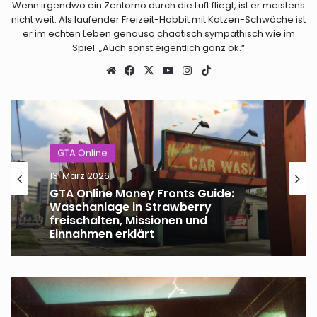
Wenn irgendwo ein Zentorno durch die Luft fliegt, ist er meistens
nicht weit. Als laufender Freizeit-Hobbit mit Katzen-Schwäche ist
er im echten Leben genauso chaotisch sympathisch wie im
Spiel. „Auch sonst eigentlich ganz ok.“
Webseite
Facebook
X
YouTube
Instagram
TikTok
GTA Online
13. März 2026
GTA Online Money Fronts Guide:
Waschanlage in Strawberry
freischalten, Missionen und
Einnahmen erklärt
GTA
Online:
Alle