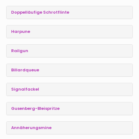
Doppelläufige Schrotflinte
Harpune
Railgun
Billardqueue
Signalfackel
Gusenberg-Bleispritze
Annäherungsmine