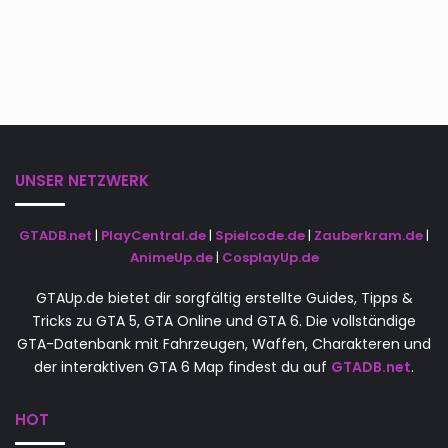
UNSER NETZWERK
GTADB.net
|
PlayCentral.de
|
Spielcode.de
|
Zauberkram.de
|
AnimeUp.de
|
CosplayUp.de
GTAUp.de bietet dir sorgfältig erstellte Guides, Tipps &
Tricks zu GTA 5, GTA Online und GTA 6. Die vollständige
GTA-Datenbank mit Fahrzeugen, Waffen, Charakteren und
der interaktiven GTA 6 Map findest du auf
GTADB.net
.
HOT