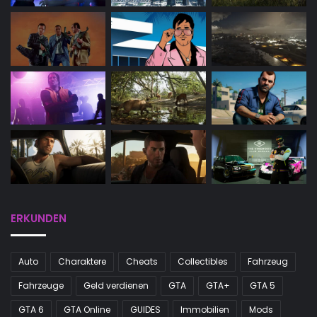
ERKUNDEN
Auto
Charaktere
Cheats
Collectibles
Fahrzeug
Fahrzeuge
Geld verdienen
GTA
GTA+
GTA 5
GTA 6
GTA Online
GUIDES
Immobilien
Mods