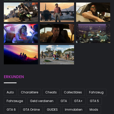
ERKUNDEN
Auto
Charaktere
Cheats
Collectibles
Fahrzeug
Fahrzeuge
Geld verdienen
GTA
GTA+
GTA 5
GTA 6
GTA Online
GUIDES
Immobilien
Mods