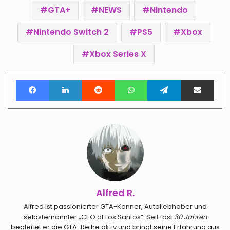
GTA+
NEWS
Nintendo
Nintendo Switch 2
PS5
Xbox
Xbox Series X
Facebook
LinkedIn
Reddit
WhatsApp
Telegram
Teile per E-Mail
Alfred R.
Alfred ist passionierter GTA-Kenner, Autoliebhaber und
selbsternannter „CEO of Los Santos“. Seit fast
30 Jahren
begleitet er die GTA-Reihe aktiv und bringt seine Erfahrung aus