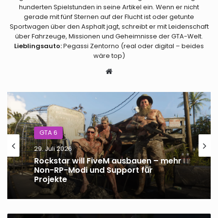
hunderten Spielstunden in seine Artikel ein. Wenn er nicht
gerade mit fünf Sternen auf der Flucht ist oder getunte
Sportwagen über den Asphalt jagt, schreibt er mit Leidenschaft
über Fahrzeuge, Missionen und Geheimnisse der GTA-Welt.
Lieblingsauto:
Pegassi Zentorno (real oder digital – beides
wäre top)
Webseite
GTA 6
29. Juli 2026
Rockstar will FiveM ausbauen – mehr
Non-RP-Modi und Support für
Projekte
GTA