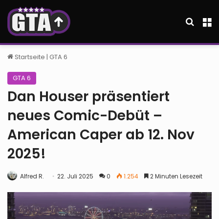
Suche
M
Startseite
|
GTA 6
GTA 6
Dan Houser präsentiert
neues Comic-Debüt –
American Caper ab 12. Nov
2025!
Alfred R.
22. Juli 2025
0
1.254
2 Minuten Lesezeit