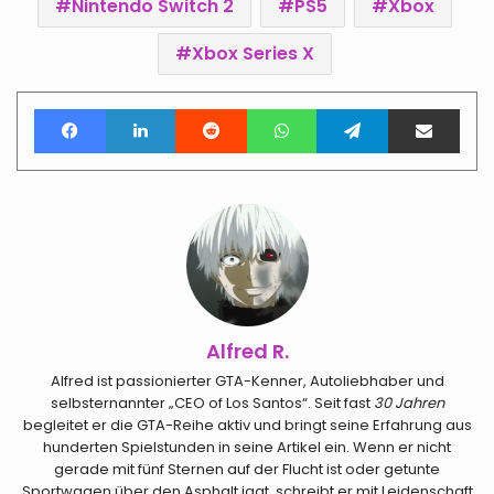
Nintendo Switch 2
PS5
Xbox
Xbox Series X
Facebook
LinkedIn
Reddit
WhatsApp
Telegram
Teile per E-Mail
Alfred R.
Alfred ist passionierter GTA-Kenner, Autoliebhaber und
selbsternannter „CEO of Los Santos“. Seit fast
30 Jahren
begleitet er die GTA-Reihe aktiv und bringt seine Erfahrung aus
hunderten Spielstunden in seine Artikel ein. Wenn er nicht
gerade mit fünf Sternen auf der Flucht ist oder getunte
Sportwagen über den Asphalt jagt, schreibt er mit Leidenschaft