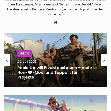
über Fahrzeuge, Missionen und Geheimnisse der GTA-Welt.
Lieblingsauto:
Pegassi Zentorno (real oder digital – beides
wäre top)
Webseite
GTA 6
29. Juli 2026
Rockstar will FiveM ausbauen – mehr
Non-RP-Modi und Support für
Projekte
GTA
6
Online