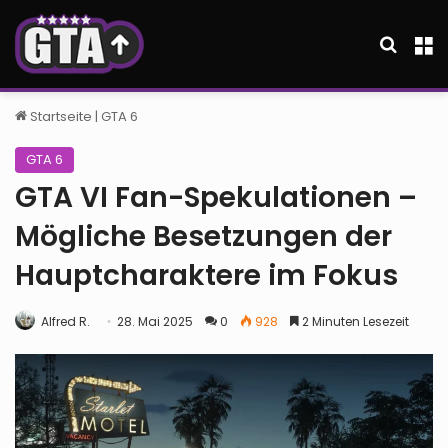
Suche
M
Startseite
|
GTA 6
GTA 6
GTA VI Fan-Spekulationen –
Mögliche Besetzungen der
Hauptcharaktere im Fokus
Alfred R.
28. Mai 2025
0
928
2 Minuten Lesezeit