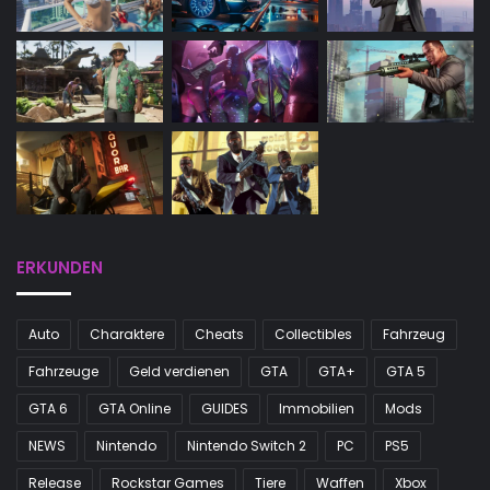
ERKUNDEN
Auto
Charaktere
Cheats
Collectibles
Fahrzeug
Fahrzeuge
Geld verdienen
GTA
GTA+
GTA 5
GTA 6
GTA Online
GUIDES
Immobilien
Mods
NEWS
Nintendo
Nintendo Switch 2
PC
PS5
Release
Rockstar Games
Tiere
Waffen
Xbox