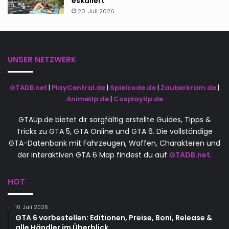
eskaliert
20. Juli 2026
UNSER NETZWERK
GTADB.net
|
PlayCentral.de
|
Spielcode.de
|
Zauberkram.de
|
AnimeUp.de
|
CosplayUp.de
GTAUp.de bietet dir sorgfältig erstellte Guides, Tipps &
Tricks zu GTA 5, GTA Online und GTA 6. Die vollständige
GTA-Datenbank mit Fahrzeugen, Waffen, Charakteren und
der interaktiven GTA 6 Map findest du auf
GTADB.net
.
HOT
10. Juli 2026
GTA 6 vorbestellen: Editionen, Preise, Boni, Release &
alle Händler im Überblick