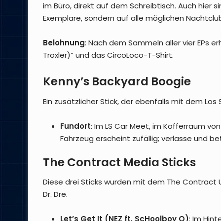
im Büro, direkt auf dem Schreibtisch. Auch hier s
Exemplare, sondern auf alle möglichen Nachtclu
Belohnung
: Nach dem Sammeln aller vier EPs er
Troxler)“ und das CircoLoco-T-Shirt.
Kenny’s Backyard Boogie
Ein zusätzlicher Stick, der ebenfalls mit dem Lo
Fundort
: Im LS Car Meet, im Kofferraum v
Fahrzeug erscheint zufällig; verlasse und b
The Contract Media Sticks
Diese drei Sticks wurden mit dem The Contract
Dr. Dre.
Let’s Get It (NEZ ft. ScHoolboy Q)
: Im Hint