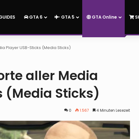
GUIDES
GTA 6
GTA 5
GTA Online
S
dia Player USB-Sticks (Media Sticks)
rte aller Media
s (Media Sticks)
0
1.567
4 Minuten Lesezeit