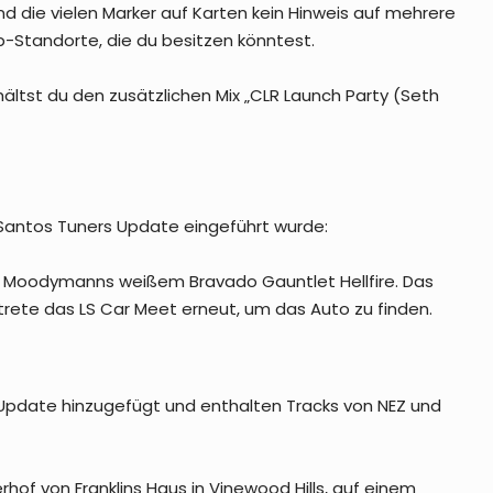
ind die vielen Marker auf Karten kein Hinweis auf mehrere
b-Standorte, die du besitzen könntest.
hältst du den zusätzlichen Mix „CLR Launch Party (Seth
s Santos Tuners Update eingeführt wurde:
on Moodymanns weißem Bravado Gauntlet Hellfire. Das
etrete das LS Car Meet erneut, um das Auto zu finden.
 Update hinzugefügt und enthalten Tracks von NEZ und
erhof von Franklins Haus in Vinewood Hills, auf einem