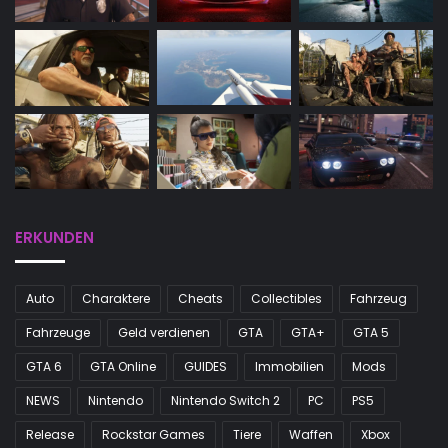
ERKUNDEN
Auto
Charaktere
Cheats
Collectibles
Fahrzeug
Fahrzeuge
Geld verdienen
GTA
GTA+
GTA 5
GTA 6
GTA Online
GUIDES
Immobilien
Mods
NEWS
Nintendo
Nintendo Switch 2
PC
PS5
Release
Rockstar Games
Tiere
Waffen
Xbox