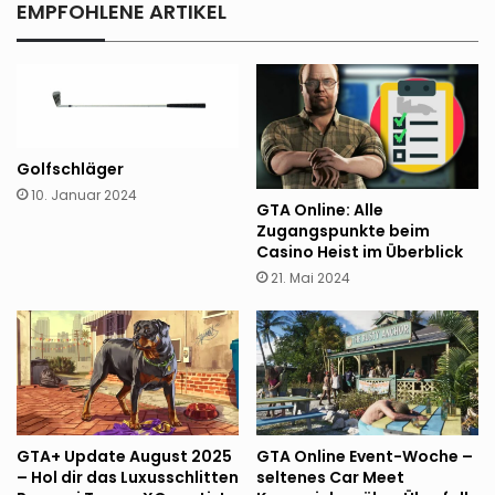
bestehen
EMPFOHLENE ARTIKEL
Golfschläger
10. Januar 2024
GTA Online: Alle
Zugangspunkte beim
Casino Heist im Überblick
21. Mai 2024
GTA+ Update August 2025
GTA Online Event-Woche –
– Hol dir das Luxusschlitten
seltenes Car Meet