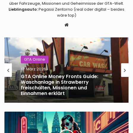
über Fahrzeuge, Missionen und Geheimnisse der GTA-Welt.
Lieblingsauto:
Pegassi Zentorno (real oder digital – beides
wäre top)
Webseite
GTA Online
13. März 2026
GTA Online Money Fronts Guide:
Waschanlage in Strawberry
freischalten, Missionen und
Einnahmen erklärt
GTA
Online
-
Cheater