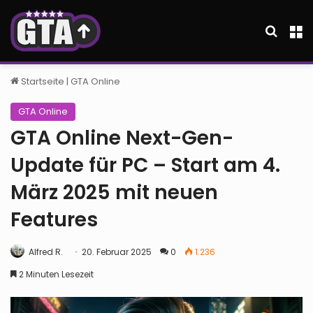
Suche
M
Startseite
|
GTA Online
GTA Online
GTA Online Next-Gen-
Update für PC – Start am 4.
März 2025 mit neuen
Features
Alfred R.
20. Februar 2025
0
1.236
2 Minuten Lesezeit