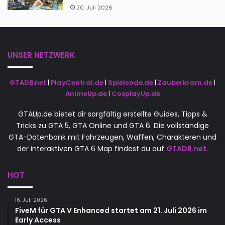
20. Juli 2026
UNSER NETZWERK
GTADB.net
|
PlayCentral.de
|
Spielcode.de
|
Zauberkram.de
|
AnimeUp.de
|
CosplayUp.de
GTAUp.de bietet dir sorgfältig erstellte Guides, Tipps &
Tricks zu GTA 5, GTA Online und GTA 6. Die vollständige
GTA-Datenbank mit Fahrzeugen, Waffen, Charakteren und
der interaktiven GTA 6 Map findest du auf
GTADB.net
.
HOT
16. Juli 2026
FiveM für GTA V Enhanced startet am 21. Juli 2026 im
Early Access